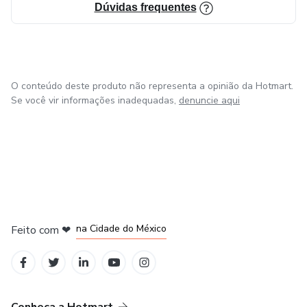
Dúvidas frequentes
O conteúdo deste produto não representa a opinião da Hotmart.
Se você vir informações inadequadas,
denuncie aqui
em Bogotá
em Amsterdam
em Madrid
na Cidade do México
Feito com
❤
em Belo Horizonte