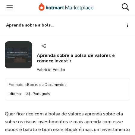
Ir
Ir
Ir
para
para
para
o
o
o
conteúdo
pagamento
rodapé
Aprenda sobre a bolsa de valores e comece investir
principal
Aprenda sobre a bolsa de valores e
comece investir
Fabrício Emídio
Formato
:
eBooks ou Documentos
Idioma
:
Português
Quer ficar rico com a bolsa de valores aprenda sobre ela
sobre os riscos investimentos e mais aprenda com esse
ebook é barato e bom esse ebook é mais um investimento