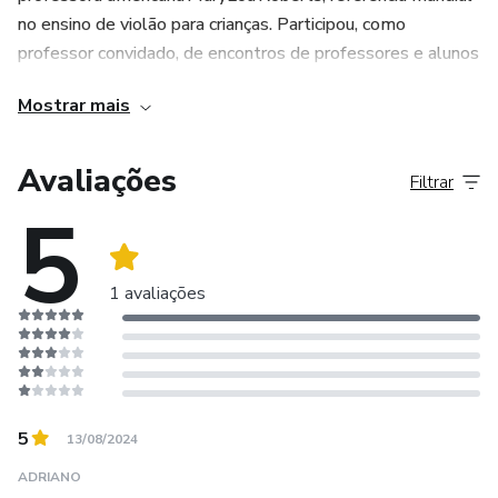
no ensino de violão para crianças. Participou, como
professor convidado, de encontros de professores e alunos
Suzuki em Brasília, Manaus, São Paulo e Buenos Aires.
Mostrar mais
Chegou a dar aulas em universidades, mas preferiu priorizar
o ensino de crianças e adultos iniciantes. Foi membro do
Avaliações
Filtrar
Conselho de Diretores da Suzuki Association of the
5
Americas, instituição sediada nos Estados Unidos e que há
50 anos promove o ensino musical no continente
americano.
1 avaliações
5
13/08/2024
ADRIANO