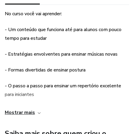
No curso você vai aprender:
- Um conteúdo que funciona até para alunos com pouco
tempo para estudar
- Estratégias envolventes para ensinar músicas novas
- Formas divertidas de ensinar postura
- O passo a passo para ensinar um repertório excelente
para iniciantes
- Estratégias adequadas para cada tipo de aluno
Mostrar mais
- Maneiras de ensinar conceitos musicais sofisticados para
Saiba mais sobre quem criou o