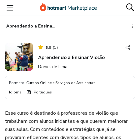
Ir
Ir
Ir
para
para
para
o
o
o
conteúdo
pagamento
rodapé
Aprendendo a Ensinar Violão
principal
5.0
(
1
)
Aprendendo a Ensinar Violão
Daniel de Lima
Formato
:
Cursos Online e Serviços de Assinatura
Idioma
:
Português
Esse curso é destinado à professores de violão que
trabalham com alunos iniciantes e que querem melhorar
suas aulas. Com conteúdos e estratégias que já se
provaram eficientes com diversos tipos de alunos, os