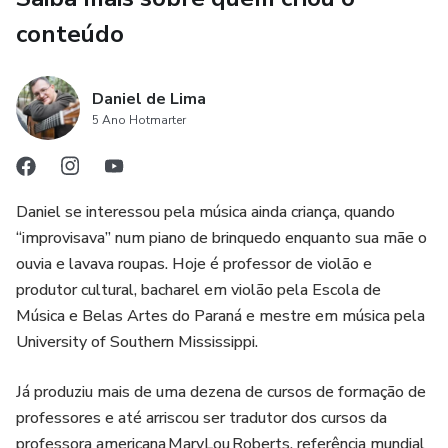
alunos iniciantes
conteúdo
- Como motivar os alunos a estudar mais
Daniel de Lima
- Quais problemas técnicos resolver primeiro
5 Ano Hotmarter
Daniel se interessou pela música ainda criança, quando
“improvisava” num piano de brinquedo enquanto sua mãe o
ouvia e lavava roupas. Hoje é professor de violão e
produtor cultural, bacharel em violão pela Escola de
Música e Belas Artes do Paraná e mestre em música pela
University of Southern Mississippi.
Já produziu mais de uma dezena de cursos de formação de
professores e até arriscou ser tradutor dos cursos da
professora americana MaryLou Roberts, referência mundial