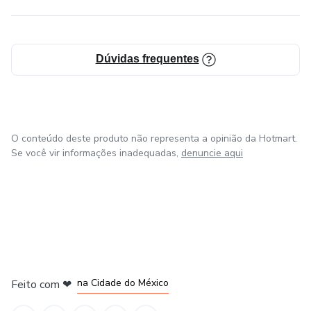
Dúvidas frequentes
O conteúdo deste produto não representa a opinião da Hotmart.
Se você vir informações inadequadas,
denuncie aqui
em Bogotá
em Amsterdam
em Madrid
na Cidade do México
Feito com
❤
em Belo Horizonte