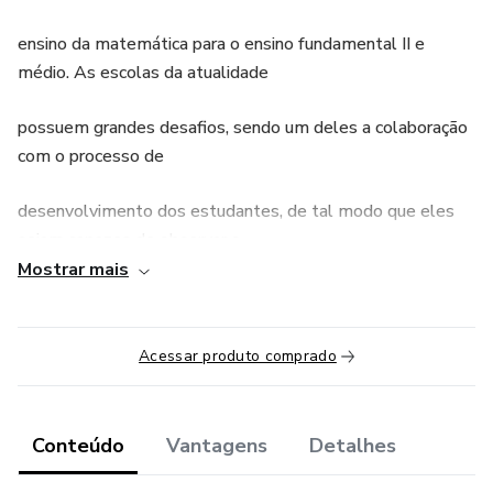
ensino da matemática para o ensino fundamental II e
médio. As escolas da atualidade
possuem grandes desafios, sendo um deles a colaboração
com o processo de
desenvolvimento dos estudantes, de tal modo que eles
sejam capazes de observar o
Mostrar mais
mundo e perceber as diversas situações, interesses e
motivos que influenciam suas
Acessar produto comprado
ações. Dessa forma, a cada nova aprendizagem é
valorizada a compreensão, aplicação,
Conteúdo
Vantagens
Detalhes
análise, avaliação, criação e conhecimento adquiridos pelo
aluno durante o processo.