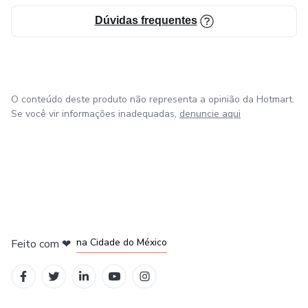
Dúvidas frequentes
O conteúdo deste produto não representa a opinião da Hotmart.
Se você vir informações inadequadas,
denuncie aqui
em Bogotá
em Amsterdam
em Madrid
na Cidade do México
Feito com
❤
em Belo Horizonte