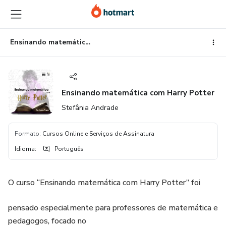
Ir
Ir
Ir
para
para
para
o
o
o
conteúdo
pagamento
rodapé
Ensinando matemática com Harry Potter
principal
Ensinando matemática com Harry Potter
Stefânia Andrade
Formato
:
Cursos Online e Serviços de Assinatura
Idioma
:
Português
O curso “Ensinando matemática com Harry Potter” foi
pensado especialmente para professores de matemática e
pedagogos, focado no