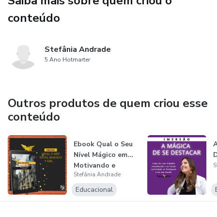
Saiba mais sobre quem criou o
caminharemos pelo mundo Muggle
conteúdo
para depois embarcar no Expresso de Hogwarts.
Stefânia Andrade
5 Ano Hotmarter
Outros produtos de quem criou esse
conteúdo
Ebook Qual o Seu
A
Nível Mágico em...
D
Motivando e
S
Stefânia Andrade
Engajando se...
Educacional