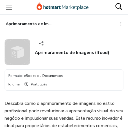
Ir
Ir
Ir
para
para
para
o
o
o
conteúdo
pagamento
rodapé
Aprimoramento de Imagens (Ifood)
principal
Aprimoramento de Imagens (Ifood)
Formato
:
eBooks ou Documentos
Idioma
:
Português
Descubra como o aprimoramento de imagens no estilo
profissional pode revolucionar a apresentação visual do seu
negócio e impulsionar suas vendas. Este recurso inovador é
ideal para proprietários de estabelecimentos comerciais,