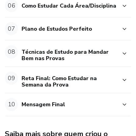
06
Como Estudar Cada Área/Disciplina
O Aprovação do Zero é um curso com aulas em que eu falo
absolutamente tudo que você precisa para passar no
concurso dos seus sonhos, mesmo que você esteja
07
Plano de Estudos Perfeito
começando do zero absoluto.
São mais de 7 horas de aula, divididas em vídeos curtinhos,
08
Técnicas de Estudo para Mandar
pra você assistir da forma como achar mais prático. As
Bem nas Provas
aulas são 100% gravadas e online.
09
Reta Final: Como Estudar na
Semana da Prova
10
Mensagem Final
Saiba mais sobre quem criou o