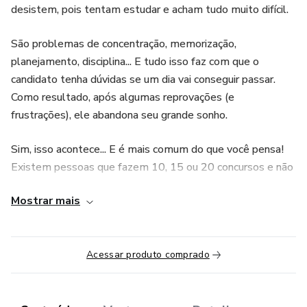
desistem, pois tentam estudar e acham tudo muito difícil.
São problemas de concentração, memorização,
planejamento, disciplina... E tudo isso faz com que o
candidato tenha dúvidas se um dia vai conseguir passar.
Como resultado, após algumas reprovações (e
frustrações), ele abandona seu grande sonho.
Sim, isso acontece... E é mais comum do que você pensa!
Existem pessoas que fazem 10, 15 ou 20 concursos e não
passam em nenhum.
Mostrar mais
Sabe por que isso acontece?
Porque falta ESTRATÉGIA. Existe uma estratégia correta
Acessar produto comprado
para passar em concurso.
Você deve observar diversos critérios (e apenas os