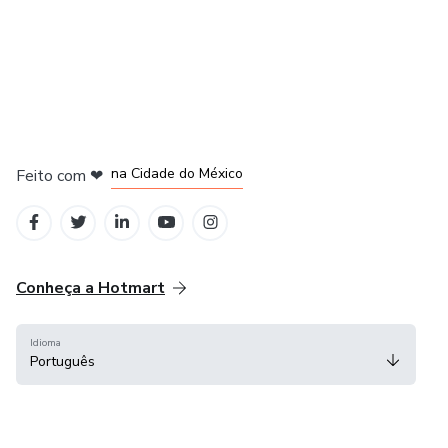
em Bogotá
em Amsterdam
em Madrid
na Cidade do México
Feito com
❤
em Belo Horizonte
Conheça a Hotmart
Idioma
Português