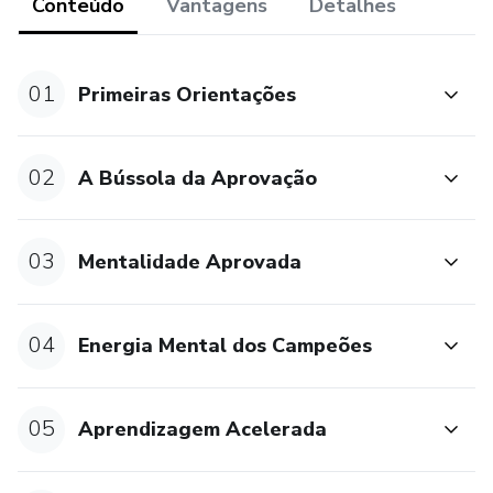
Conteúdo
Vantagens
Detalhes
aprovados sabem disso). Alguns critérios são objetivos,
como métodos de estudo e escolha do material. Outros
são subjetivos, como ter confiança em si mesmo.
01
Primeiras Orientações
Se não resolver esses problemas, você pode fazer 50
concursos e não vai passar em nenhum…
02
A Bússola da Aprovação
A boa notícia é que é possível aprender a ter estratégia.
Para ajudar nesse desafio, foi criado o curso Aprovação do
03
Mentalidade Aprovada
Zero.
A ideia é a de auxiliar aqueles que queiram de verdade
04
Energia Mental dos Campeões
passar em concurso.
Você que está se sentindo perdido, passando por
05
Aprendizagem Acelerada
dificuldades ao estudar, não quer mais se sentir desse jeito
e decidiu que precisa aprimorar sua estratégia.