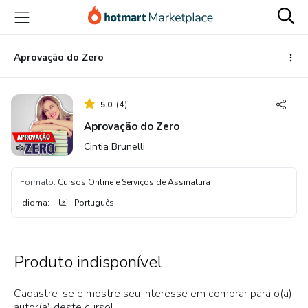
Ir
Ir
Ir
para
para
para
o
o
o
conteúdo
pagamento
rodapé
Aprovação do Zero
principal
5.0
(
4
)
Aprovação do Zero
Cintia Brunelli
Formato
:
Cursos Online e Serviços de Assinatura
Idioma
:
Português
Produto indisponível
Cadastre-se e mostre seu interesse em comprar para o(a)
autor(a) deste curso!