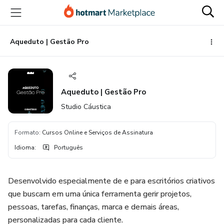
Ir
Ir
Ir
para
para
para
o
o
o
conteúdo
pagamento
rodapé
Aqueduto | Gestão Pro
principal
Aqueduto | Gestão Pro
Studio Cáustica
Formato
:
Cursos Online e Serviços de Assinatura
Idioma
:
Português
Desenvolvido especialmente de e para escritórios criativos
que buscam em uma única ferramenta gerir projetos,
pessoas, tarefas, finanças, marca e demais áreas,
personalizadas para cada cliente.