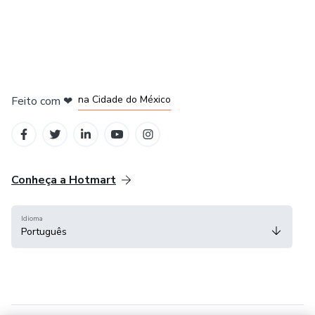
em Bogotá
em Amsterdam
em Madrid
na Cidade do México
Feito com
❤
em Belo Horizonte
Conheça a Hotmart
Idioma
Português