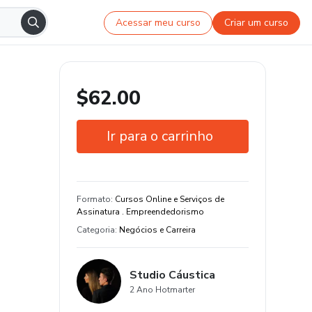
Acessar meu curso
Criar um curso
$62.00
Ir para o carrinho
Garantia de 7 dias
Certificado de conclusão
Formato
:
Cursos Online e Serviços de
Assinatura . Empreendedorismo
Estude do seu jeito e em qualquer
Categoria
:
Negócios e Carreira
dispositivo
39 aula e 4 hora de conteúdo original
Studio Cáustica
2 Ano Hotmarter