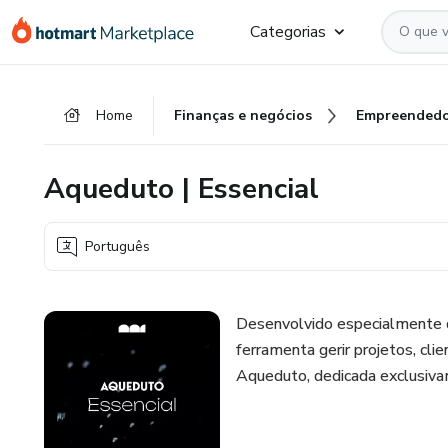
Ir
Ir
Ir
Categorias
para
para
para
o
o
o
conteúdo
pagamento
rodapé
Home
Finanças e negócios
Empreendedo
principal
Aqueduto | Essencial
Português
Desenvolvido especialmente d
ferramenta gerir projetos, cli
Aqueduto, dedicada exclusiva