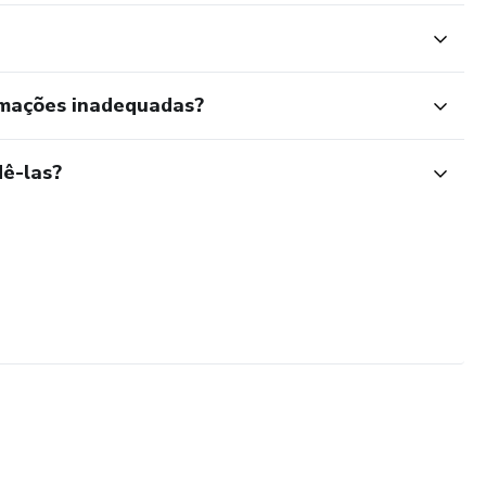
rmações inadequadas?
ê-las?