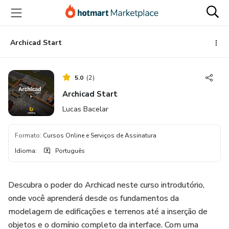
Ir
Ir
Ir
para
para
para
o
o
o
conteúdo
pagamento
rodapé
Archicad Start
principal
5.0
(
2
)
Archicad Start
Lucas Bacelar
Formato
:
Cursos Online e Serviços de Assinatura
Idioma
:
Português
Descubra o poder do Archicad neste curso introdutório,
onde você aprenderá desde os fundamentos da
modelagem de edificações e terrenos até a inserção de
objetos e o domínio completo da interface. Com uma