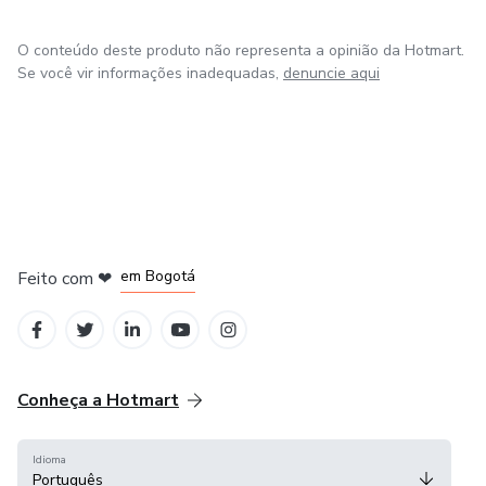
O conteúdo deste produto não representa a opinião da Hotmart.
Se você vir informações inadequadas,
denuncie aqui
em Amsterdam
em Madrid
em Bogotá
Feito com
❤
em Belo Horizonte
na Cidade do México
Conheça a Hotmart
Idioma
Português