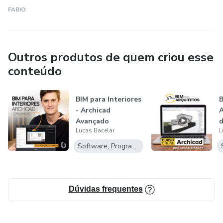
FABIO
Outros produtos de quem criou esse
conteúdo
BIM para Interiores
B
- Archicad
A
Avançado
d
Lucas Bacelar
L
Software, Programas para baixar
Dúvidas frequentes