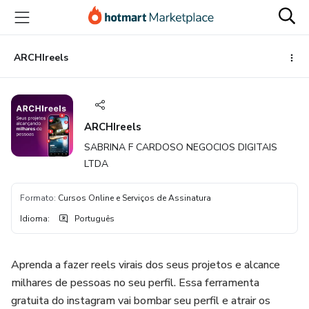
Ir
Ir
Ir
para
para
para
o
o
o
conteúdo
pagamento
rodapé
ARCHIreels
principal
ARCHIreels
SABRINA F CARDOSO NEGOCIOS DIGITAIS
LTDA
Formato
:
Cursos Online e Serviços de Assinatura
Idioma
:
Português
Aprenda a fazer reels virais dos seus projetos e alcance
milhares de pessoas no seu perfil. Essa ferramenta
gratuita do instagram vai bombar seu perfil e atrair os