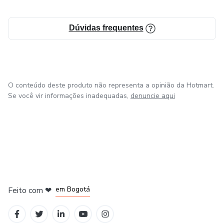
Dúvidas frequentes
O conteúdo deste produto não representa a opinião da Hotmart.
Se você vir informações inadequadas,
denuncie aqui
em Amsterdam
em Madrid
em Bogotá
Feito com
❤
em Belo Horizonte
na Cidade do México