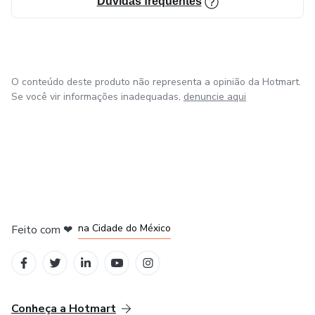
Dúvidas frequentes
O conteúdo deste produto não representa a opinião da Hotmart.
Se você vir informações inadequadas,
denuncie aqui
em Bogotá
em Amsterdam
em Madrid
na Cidade do México
Feito com
❤
em Belo Horizonte
Conheça a Hotmart