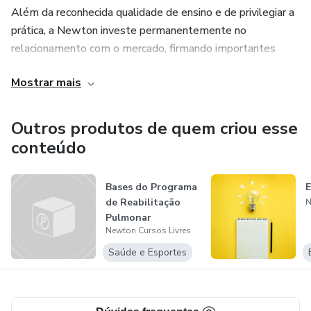
Além da reconhecida qualidade de ensino e de privilegiar a
prática, a Newton investe permanentemente no
relacionamento com o mercado, firmando importantes
parcerias para proporcionar a seus alunos as melhores
Mostrar mais
perspectivas e oportunidades profissionais.
Outros produtos de quem criou esse
conteúdo
Bases do Programa
E
de Reabilitação
N
Pulmonar
Newton Cursos Livres
Saúde e Esportes