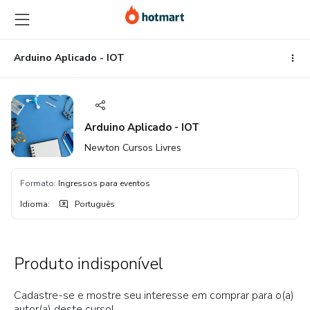
Ir
Ir
Ir
para
para
para
o
o
o
conteúdo
pagamento
rodapé
Arduino Aplicado - IOT
principal
Arduino Aplicado - IOT
Newton Cursos Livres
Formato
:
Ingressos para eventos
Idioma
:
Português
Produto indisponível
Cadastre-se e mostre seu interesse em comprar para o(a)
autor(a) deste curso!