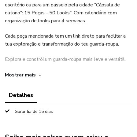
escritório ou para um passeio pela cidade "Cápsula de
outono": 15 Peças - 50 Looks". Com calendário com
organização de looks para 4 semanas.
Cada peça mencionada tem um link direto para facilitar a
tua exploração e transformação do teu guarda-roupa.
Explora e constrói um guarda-roupa mais leve e versátil.
Este e-book é um guia prático e inspirador que vai ajudar-
Mostrar mais
te a construir um look em alguns minutos, com peças que
são versáteis e elegantes e atemporais, que podem ser
Detalhes
usadas em diversas ocasiões, desde o trabalho até ao
lazer.
Garantia de 15 dias