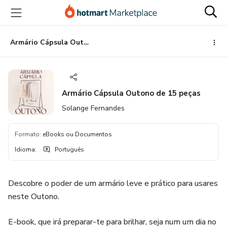
Ir
Ir
Ir
para
para
para
o
o
o
conteúdo
pagamento
rodapé
Armário Cápsula Outono de 15 peças
principal
Armário Cápsula Outono de 15 peças
Solange Fernandes
Formato
:
eBooks ou Documentos
Idioma
:
Português
Descobre o poder de um armário leve e prático para usares
neste Outono.
E-book, que irá preparar-te para brilhar, seja num um dia no