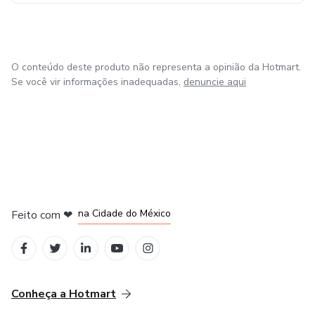
O conteúdo deste produto não representa a opinião da Hotmart.
Se você vir informações inadequadas,
denuncie aqui
em Bogotá
em Amsterdam
em Madrid
na Cidade do México
Feito com
❤
em Belo Horizonte
Conheça a Hotmart