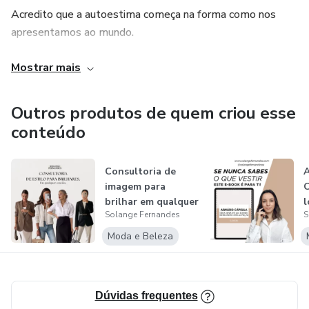
Acredito que a autoestima começa na forma como nos
apresentamos ao mundo.
Por isso, trabalho com base em conceitos como Moda
Mostrar mais
Consciente e Armário Cápsula, ajudando-te a tirar mais
partido das peças que já tens.
Outros produtos de quem criou esse
conteúdo
Já pensaste em ter mais tempo para ti, vestir-te bem
todos os dias e gastar menos dinheiro, usando o teu
Consultoria de
A
próprio armário?
imagem para
C
brilhar em qualquer
l
Fala comigo.
Solange Fernandes
S
ocasião
c
Moda e Beleza
Dúvidas frequentes