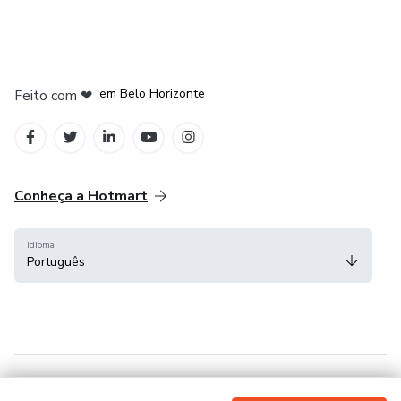
na Cidade do México
em Bogotá
em Amsterdam
em Madrid
em Belo Horizonte
Feito com
❤
Conheça a Hotmart
Idioma
Português