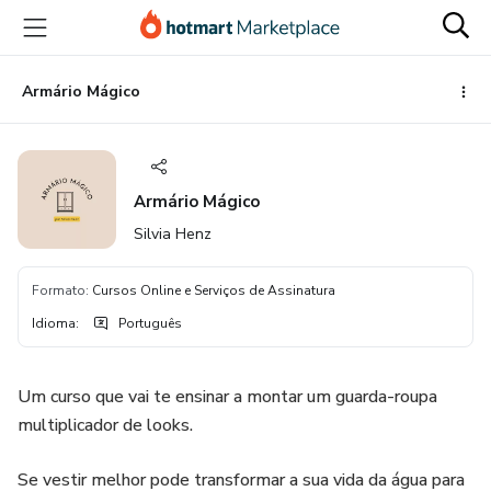
Ir
Ir
Ir
para
para
para
o
o
o
conteúdo
pagamento
rodapé
Armário Mágico
principal
Armário Mágico
Silvia Henz
Formato
:
Cursos Online e Serviços de Assinatura
Idioma
:
Português
Um curso que vai te ensinar a montar um guarda-roupa
multiplicador de looks.
Se vestir melhor pode transformar a sua vida da água para