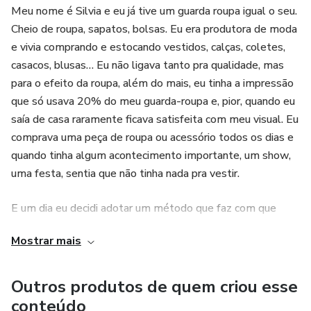
Meu nome é Silvia e eu já tive um guarda roupa igual o seu.
Cheio de roupa, sapatos, bolsas. Eu era produtora de moda
e vivia comprando e estocando vestidos, calças, coletes,
casacos, blusas… Eu não ligava tanto pra qualidade, mas
para o efeito da roupa, além do mais, eu tinha a impressão
que só usava 20% do meu guarda-roupa e, pior, quando eu
saía de casa raramente ficava satisfeita com meu visual. Eu
comprava uma peça de roupa ou acessório todos os dias e
quando tinha algum acontecimento importante, um show,
uma festa, sentia que não tinha nada pra vestir.
E um dia eu decidi adotar um método que faz com que
todas as roupas do meu guarda-roupa conversem entre si.
Mostrar mais
Eu pré-escolho o que vou usar na estação. Antes
demorava mais de uma hora para me arrumar, hoje em 15
minutos minha roupa está escolhida e funciona! Eu saio de
Outros produtos de quem criou esse
casa, não importa pra onde, sentindo que fiz a melhor
conteúdo