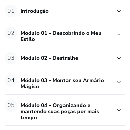
-----------------
01
Introdução
Você pode mudar sua auto-estima e sua autoconfiança e,
com isso, mudar sua vida.
02
Modulo 01 - Descobrindo o Meu
Estilo
Antes de qualquer coisa…
03
Modulo 02 - Destralhe
Você não precisa ter dinheiro para investir em roupas caras.
O tamanho do seu corpo não é problema…
04
Módulo 03 - Montar seu Armário
Mágico
E muito menos a sua idade…
Por apenas 12x de R$ 86,93 ou R$ 869,30
05
Módulo 04 - Organizando e
mantendo suas peças por mais
Você muda seu guarda-roupa e economiza muito mais do
tempo
que isso em médio prazo