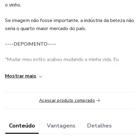
o vinho.
Se imagem não fosse importante, a indústria da beleza não
seria o quarto maior mercado do país.
----DEPOIMENTO----
"Mudar meu estilo acabou mudando a minha vida. Eu
trabalho com moda e sempre fui meio compulsiva, Tinha
muita coisa legal e usava sempre as mesmas roupas. Fiz
Mostrar mais
as limpezas que você fala no curso, agora VEJO e USO o
que eu tenho. A mudança foi também no trabalho. Dobrei
meu salário em 6 meses de empresa. Ganhava R$2.000
Acessar produto comprado
agora ganho R$4.000. Eu acredito que uma coisa puxa a
outra”
Conteúdo
Vantagens
Detalhes
Paula J. Basco