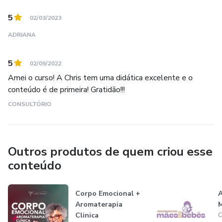
5
02/03/2023
ADRIANA
5
02/09/2022
Amei o curso! A Chris tem uma didática excelente e o
conteúdo é de primeira! Gratidão!!!
CONSULTÓRIO
Outros produtos de quem criou esse
conteúdo
Corpo Emocional +
A
Aromaterapia
M
Clinica
C