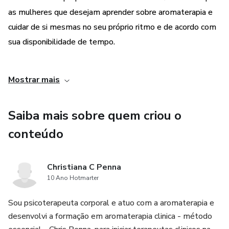
as mulheres que desejam aprender sobre aromaterapia e
cuidar de si mesmas no seu próprio ritmo e de acordo com
sua disponibilidade de tempo.
2. Soluções específicas para o universo feminino:
Mostrar mais
- O curso é focado em questões específicas do universo
feminino, abordando como usar o poder da aromaterapia
Saiba mais sobre quem criou o
para cuidar de si mesma no ciclo feminino. As participantes
conteúdo
aprenderão técnicas e práticas de aromaterapia que podem
ser aplicadas para aliviar sintomas relacionados ao ciclo
Christiana C Penna
menstrual, como cólicas, TPM, estresse e alterações de
10 Ano Hotmarter
humor. Essa abordagem personalizada permite que as
mulheres tenham um cuidado mais direcionado e eficaz
Sou psicoterapeuta corporal e atuo com a aromaterapia e
para suas necessidades específicas.
desenvolvi a formação em aromaterapia clinica - método