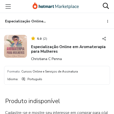
Ir
Ir
Ir
para
para
para
o
o
o
conteúdo
pagamento
rodapé
Especialização Online em Aromaterapia para Mulheres
principal
5.0
(
2
)
Especialização Online em Aromaterapia
para Mulheres
Christiana C Penna
Formato
:
Cursos Online e Serviços de Assinatura
Idioma
:
Português
Produto indisponível
Cadastre-se e mostre seu interesse em comprar para o(a)