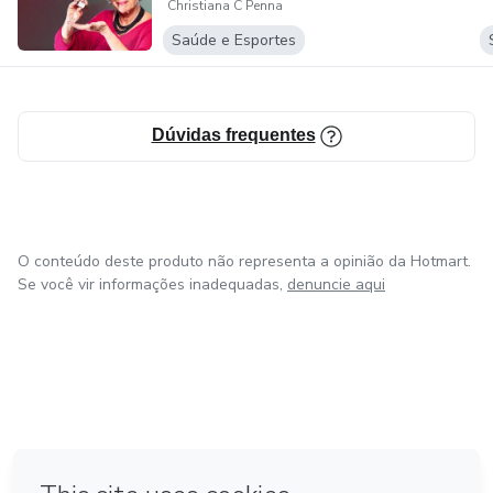
Christiana C Penna
Saúde e Esportes
Dúvidas frequentes
O conteúdo deste produto não representa a opinião da Hotmart.
Se você vir informações inadequadas,
denuncie aqui
em Amsterdam
em Madrid
em Bogotá