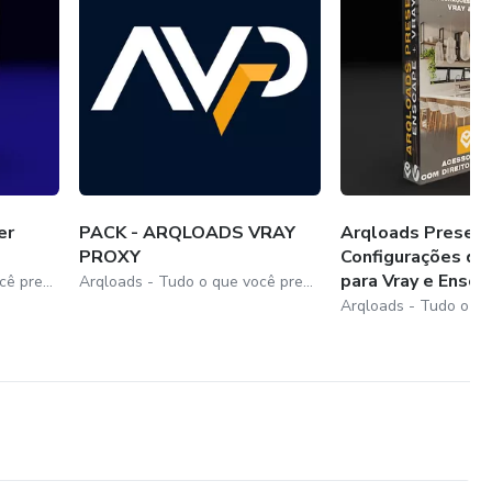
er
PACK - ARQLOADS VRAY
Arqloads Presets
PROXY
Configurações de
para Vray e Ensca..
Arqloads - Tudo o que você precisa para Sketchup, Enscape, Vray e D5 render
Arqloads - Tudo o que você precisa para Sketchup, Enscape, Vray e D5 render