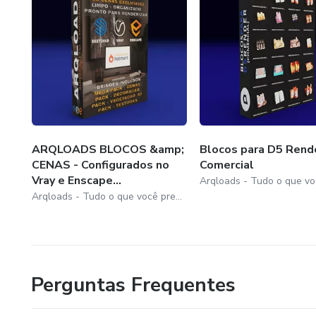
ARQLOADS BLOCOS &amp;
Blocos para D5 Rend
CENAS - Configurados no
Comercial
Vray e Enscape...
Arqloads - Tudo o que você precisa para Sketchup, Enscape, Vray e D5 render
Perguntas Frequentes