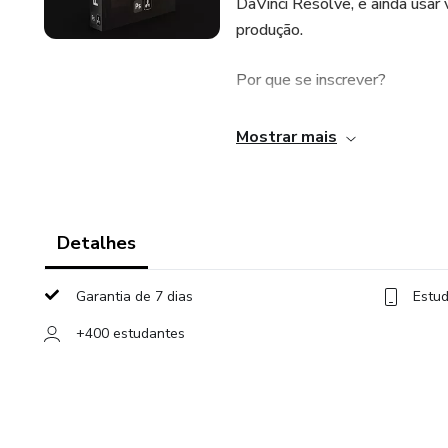
DaVinci Resolve, e ainda usar 
produção.
Por que se inscrever?
Aulas Práticas: Você vai apre
Mostrar mais
Suporte VIP Exclusivo: Tire 
Acesso Ilimitado: Veja e revej
Detalhes
Invista no seu futuro com um 
Garantia de 7 dias
Estud
e vídeos!
+400 estudantes