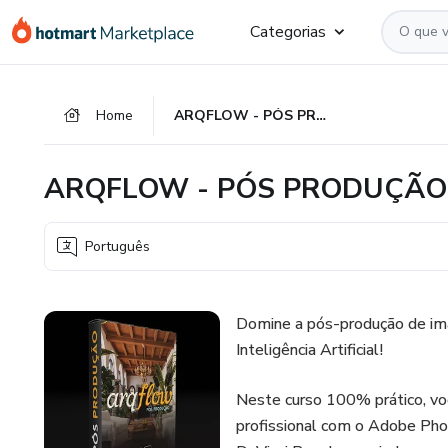
Ir
Ir
Ir
Categorias
para
para
para
o
o
o
conteúdo
pagamento
rodapé
Home
ARQFLOW - PÓS PRODUÇÃO
principal
ARQFLOW - PÓS PRODUÇÃO
Português
Domine a pós-produção de im
Inteligência Artificial!
Neste curso 100% prático, vo
profissional com o Adobe Phot