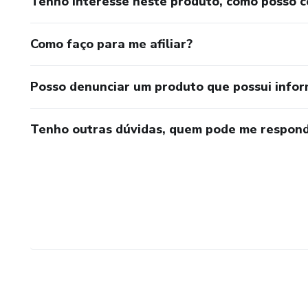
Tenho interesse neste produto, como posso 
Como faço para me afiliar?
Posso denunciar um produto que possui info
Tenho outras dúvidas, quem pode me respond