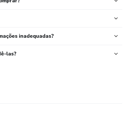
comprar?
rmações inadequadas?
ê-las?