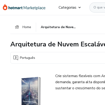
Ir
Ir
Ir
Categorias
para
para
para
o
o
o
conteúdo
pagamento
rodapé
Home
Arquitetura de Nuvem Escalável
principal
Arquitetura de Nuvem Escaláv
Português
Crie sistemas flexíveis com A
demanda, garanta alta disponi
sustentar o crescimento do se