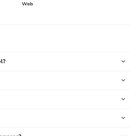
Web
l?