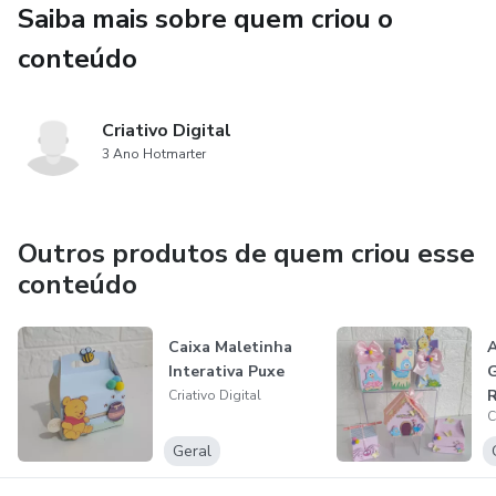
Saiba mais sobre quem criou o
NÃO MODIFICAMOS ARTE, NEM NOMES E NEM
IDADE, NÃO ACOMPANHA MANUAL DE MONTAGEM,
conteúdo
COMPRE SOMENTE SE SOUBER MANUSEAR.
Criativo Digital
3 Ano Hotmarter
Outros produtos de quem criou esse
conteúdo
Caixa Maletinha
A
Interativa Puxe
G
Criativo Digital
C
Geral