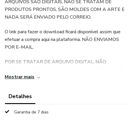
ARQUIVOS SÃO DIGITAIS, NÃO SE TRATAM DE
PRODUTOS PRONTOS. SÃO MOLDES COM A ARTE E
NADA SERÁ ENVIADO PELO CORREIO.
O link para fazer o download ficará disponível assim que
efetuar a compra aqui na plataforma. NÃO ENVIAMOS
POR E-MAIL.
POR SE TRATAR DE ARQUIVO DIGITAL, NÃO
FAZEMOS ESTORNO DO VALOR E NEM TROCA APÓS
Mostrar mais
O ENVIO DO PRODUTO.
Caso não tenha a máquina de corte Silhouette, o corte
Detalhes
pode ser feito a mão (dependendo das suas habilidades
com a tesoura) basta instalar o programa SILHOUETTE
Garantia de 7 dias
STUDIO disponível gratuitamente no site oficial da
Silhouette para abrir e imprimir os arquivos.