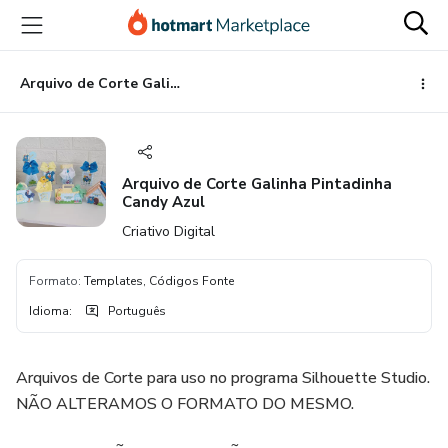
Ir
Ir
Ir
para
para
para
o
o
o
conteúdo
pagamento
rodapé
Arquivo de Corte Galinha Pintadinha Candy Azul
principal
Arquivo de Corte Galinha Pintadinha
Candy Azul
Criativo Digital
Formato
:
Templates, Códigos Fonte
Idioma
:
Português
Arquivos de Corte para uso no programa Silhouette Studio.
NÃO ALTERAMOS O FORMATO DO MESMO.