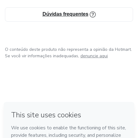
Dúvidas frequentes
O conteúdo deste produto não representa a opinião da Hotmart.
Se você vir informações inadequadas,
denuncie aqui
em Bogotá
em Amsterdam
em Madrid
na Cidade do México
Feito com
❤
em Belo Horizonte