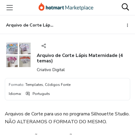
Ir
Ir
Ir
para
para
para
o
o
o
conteúdo
pagamento
rodapé
Arquivo de Corte Lápis Maternidade (4 temas)
principal
Arquivo de Corte Lápis Maternidade (4
temas)
Criativo Digital
Formato
:
Templates, Códigos Fonte
Idioma
:
Português
Arquivos de Corte para uso no programa Silhouette Studio.
NÃO ALTERAMOS O FORMATO DO MESMO.