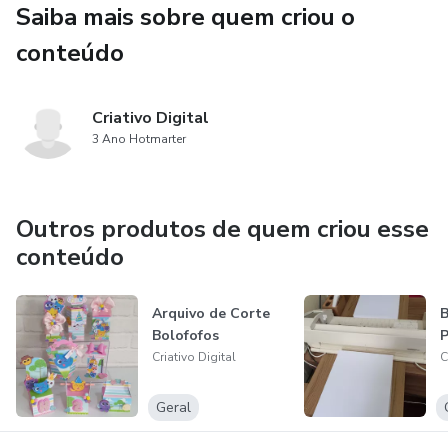
Saiba mais sobre quem criou o
NÃO MODIFICAMOS ARTE, NEM NOMES E NEM
IDADE, NÃO ACOMPANHA MANUAL DE MONTAGEM,
conteúdo
COMPRE SOMENTE SE SOUBER MANUSEAR.
Criativo Digital
3 Ano Hotmarter
Outros produtos de quem criou esse
conteúdo
Arquivo de Corte
B
Bolofofos
P
Criativo Digital
C
Geral