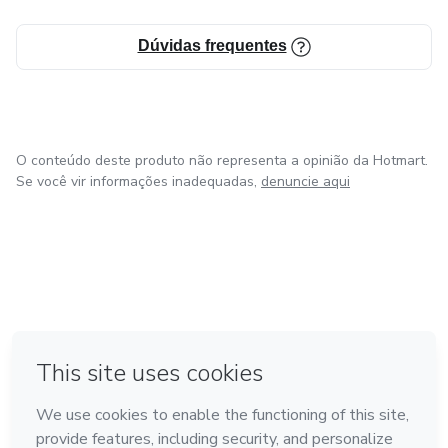
Dúvidas frequentes
O conteúdo deste produto não representa a opinião da Hotmart.
Se você vir informações inadequadas,
denuncie aqui
em Amsterdam
em Madrid
em Bogotá
Feito com
❤
em Belo Horizonte
na Cidade do México