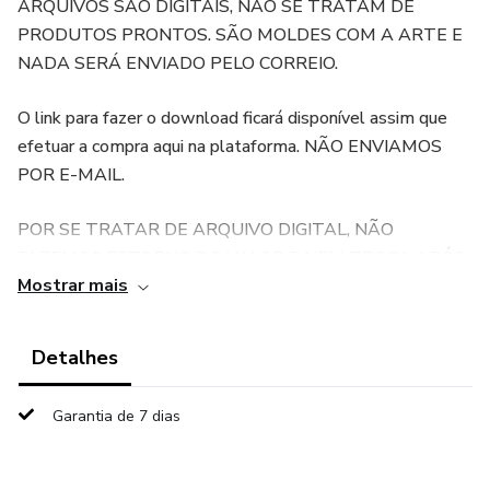
ARQUIVOS SÃO DIGITAIS, NÃO SE TRATAM DE
PRODUTOS PRONTOS. SÃO MOLDES COM A ARTE E
NADA SERÁ ENVIADO PELO CORREIO.
O link para fazer o download ficará disponível assim que
efetuar a compra aqui na plataforma. NÃO ENVIAMOS
POR E-MAIL.
POR SE TRATAR DE ARQUIVO DIGITAL, NÃO
FAZEMOS ESTORNO DO VALOR E NEM TROCA APÓS
Mostrar mais
O ENVIO DO PRODUTO.
Caso não tenha a máquina de corte Silhouette, o corte
Detalhes
pode ser feito a mão (dependendo das suas habilidades
com a tesoura) basta instalar o programa SILHOUETTE
Garantia de 7 dias
STUDIO disponível gratuitamente no site oficial da
Silhouette para abrir e imprimir os arquivos.