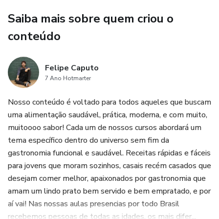
lugares e tenha sempre à mão uma coleção rica e prática,
pronta para transformar qualquer ocasião em um evento
Saiba mais sobre quem criou o
gastronômico especial.
conteúdo
Felipe Caputo
7 Ano Hotmarter
Nosso conteúdo é voltado para todos aqueles que buscam
uma alimentação saudável, prática, moderna, e com muito,
muitoooo sabor! Cada um de nossos cursos abordará um
tema específico dentro do universo sem fim da
gastronomia funcional e saudável. Receitas rápidas e fáceis
para jovens que moram sozinhos, casais recém casados que
desejam comer melhor, apaixonados por gastronomia que
amam um lindo prato bem servido e bem empratado, e por
aí vai! Nas nossas aulas presencias por todo Brasil
recebemos pessoas de todas as idades, os mais difer...