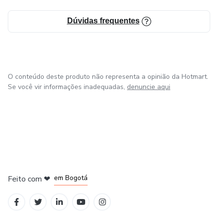
Dúvidas frequentes
O conteúdo deste produto não representa a opinião da Hotmart.
Se você vir informações inadequadas,
denuncie aqui
em Amsterdam
em Madrid
em Bogotá
Feito com
❤
em Belo Horizonte
na Cidade do México