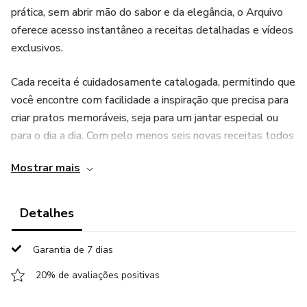
prática, sem abrir mão do sabor e da elegância, o Arquivo
oferece acesso instantâneo a receitas detalhadas e vídeos
exclusivos.
Cada receita é cuidadosamente catalogada, permitindo que
você encontre com facilidade a inspiração que precisa para
criar pratos memoráveis, seja para um jantar especial ou
para o dia a dia. Com pelo menos seis novas receitas todos
os meses, o Arquivo de Receitas mantém seu repertório
Mostrar mais
sempre atualizado e variado, trazendo desde pratos
clássicos até criações contemporâneas e ousadas.
Detalhes
Essa ferramenta é mais do que um simples acervo: é um
guia para quem quer surpreender na cozinha, com o chef
Garantia de 7 dias
Caputo como seu mentor virtual.
20% de avaliações positivas
Pare de perder tempo procurando receitas em diversos