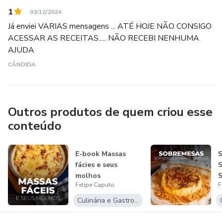
1
03/12/2024
Já enviei VARIAS mensagens ... ATÉ HOJE NÃO CONSIGO
ACESSAR AS RECEITAS..... NÃO RECEBI NENHUMA
AJUDA
CÂNDIDA
Outros produtos de quem criou esse
conteúdo
E-book Massas
fácies e seus
S
molhos
S
Felipe Caputo
F
Culinária e Gastronomia