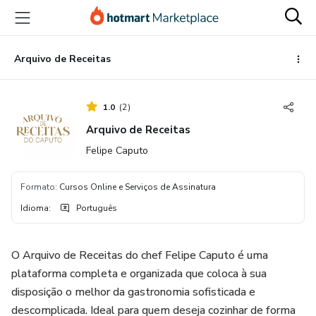
Ir
Ir
Ir
para
para
para
o
o
o
conteúdo
pagamento
rodapé
Arquivo de Receitas
principal
1.0
(
2
)
Arquivo de Receitas
Felipe Caputo
Formato
:
Cursos Online e Serviços de Assinatura
Idioma
:
Português
O Arquivo de Receitas do chef Felipe Caputo é uma
plataforma completa e organizada que coloca à sua
disposição o melhor da gastronomia sofisticada e
descomplicada. Ideal para quem deseja cozinhar de forma