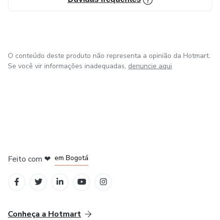
O conteúdo deste produto não representa a opinião da Hotmart.
Se você vir informações inadequadas,
denuncie aqui
em Amsterdam
em Madrid
em Bogotá
Feito com
❤
em Belo Horizonte
na Cidade do México
Conheça a Hotmart