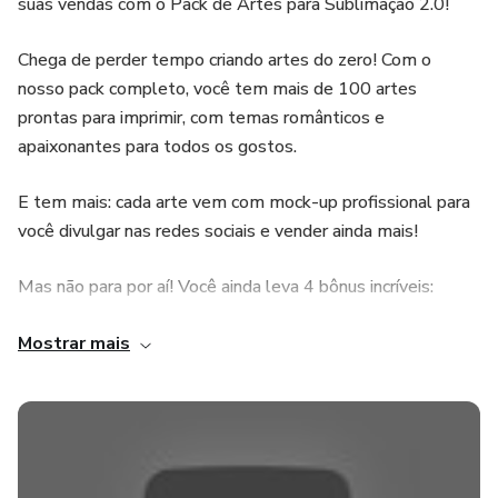
suas vendas com o Pack de Artes para Sublimação 2.0!
Chega de perder tempo criando artes do zero! Com o
nosso pack completo, você tem mais de 100 artes
prontas para imprimir, com temas românticos e
apaixonantes para todos os gostos.
E tem mais: cada arte vem com mock-up profissional para
você divulgar nas redes sociais e vender ainda mais!
Mas não para por aí! Você ainda leva 4 bônus incríveis:
Pack de Artes para Canecas Disney Love: encante seus
Mostrar mais
clientes com Mickey e Minnie apaixonados!
Pack de Artes para Canecas Flork's Românticas: humor e
amor juntos em canecas criativas e divertidas!