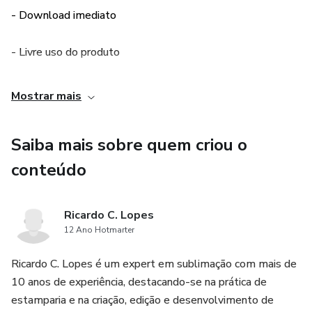
Ofereça variedade: mais de 100 artes para atender a todos
- Download imediato
os gostos!
- Livre uso do produto
Vende online e offline: mock-ups prontos para divulgação
nas redes sociais e loja física!
Mostrar mais
Garanta já o seu Pack de Artes para Sublimação Dia dos
Namorados 2.0 e prepare-se para um mês de vendas
Saiba mais sobre quem criou o
recorde!
conteúdo
Oferta por tempo limitado! Não perca essa chance de
turbinar seus negócios!
Ricardo C. Lopes
12 Ano Hotmarter
Não deixe essa oportunidade passar!
Ricardo C. Lopes é um expert em sublimação com mais de
10 anos de experiência, destacando-se na prática de
estamparia e na criação, edição e desenvolvimento de