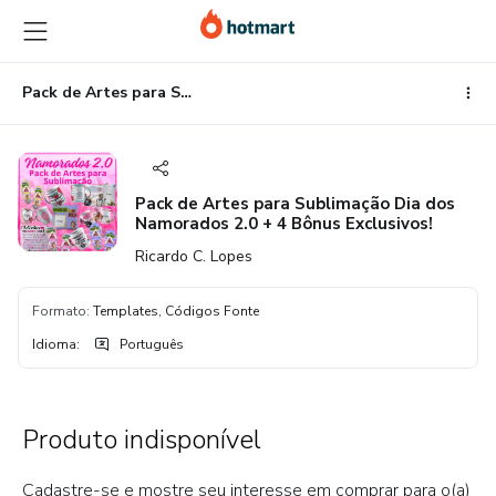
Ir
Ir
Ir
para
para
para
o
o
o
conteúdo
pagamento
rodapé
Pack de Artes para Sublimação Dia dos Namorados 2.0 + 4 Bônus Exclusivos!
principal
Pack de Artes para Sublimação Dia dos
Namorados 2.0 + 4 Bônus Exclusivos!
Ricardo C. Lopes
Formato
:
Templates, Códigos Fonte
Idioma
:
Português
Produto indisponível
Cadastre-se e mostre seu interesse em comprar para o(a)