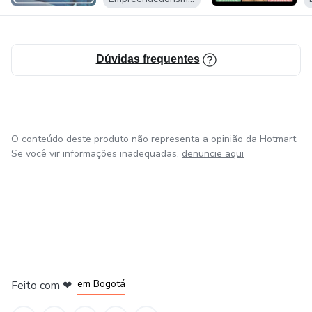
Dúvidas frequentes
O conteúdo deste produto não representa a opinião da Hotmart.
Se você vir informações inadequadas,
denuncie aqui
em Amsterdam
em Madrid
em Bogotá
Feito com
❤
em Belo Horizonte
na Cidade do México