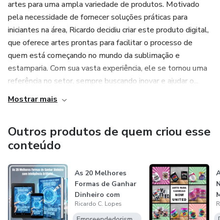
artes para uma ampla variedade de produtos. Motivado
pela necessidade de fornecer soluções práticas para
iniciantes na área, Ricardo decidiu criar este produto digital,
que oferece artes prontas para facilitar o processo de
quem está começando no mundo da sublimação e
estamparia. Com sua vasta experiência, ele se tornou uma
referência no setor, sempre buscando inovar e ajudar o...
Mostrar mais
Outros produtos de quem criou esse
conteúdo
As 20 Melhores
A
Formas de Ganhar
Dinheiro com
Ricardo C. Lopes
R
Inteligência Ar...
G
i
Empreendedorismo Digital