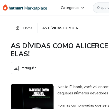
Ir
Ir
Ir
Categorias
para
para
para
o
o
o
conteúdo
pagamento
rodapé
Home
AS DÍVIDAS COMO ALICERCE | APRENDA COMO LIDAR COM ELAS!
principal
AS DÍVIDAS COMO ALICERCE
ELAS!
Português
Neste E-book, você vai encont
daqueles números devedores q
Formas comprovadas que se se