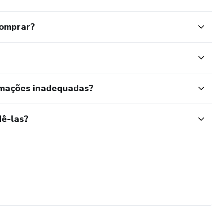
comprar?
rmações inadequadas?
ê-las?