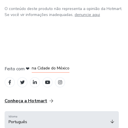
O conteúdo deste produto não representa a opinião da Hotmart.
Se você vir informações inadequadas,
denuncie aqui
em Bogotá
em Amsterdam
em Madrid
na Cidade do México
Feito com
❤
em Belo Horizonte
Conheça a Hotmart
Idioma
Português