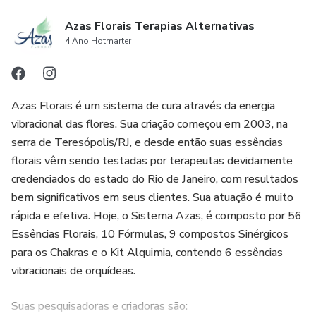
Azas Florais Terapias Alternativas
- O curso estará disponível na plataforma por 2 anos, e
4 Ano Hotmarter
você terá um canal de comunicação direto com as
pesquisadoras do sistema para tirar dúvidas e receber
supervisão.
Azas Florais é um sistema de cura através da energia
vibracional das flores. Sua criação começou em 2003, na
- No final do curso você terá direito ao certificado de 14
serra de Teresópolis/RJ, e desde então suas essências
horas-aula.
florais vêm sendo testadas por terapeutas devidamente
credenciados do estado do Rio de Janeiro, com resultados
INFORMAÇÕES IMPORTANTES:
bem significativos em seus clientes. Sua atuação é muito
rápida e efetiva. Hoje, o Sistema Azas, é composto por 56
* Após a confirmação do pagamento, estaremos entrando
Essências Florais, 10 Fórmulas, 9 compostos Sinérgicos
em contato por e-mail ou telefone, para a confirmação do
para os Chakras e o Kit Alquimia, contendo 6 essências
endereço e assim faremos o envio do livro e o oráculo em
vibracionais de orquídeas.
ate 3 dias uteis.
Suas pesquisadoras e criadoras são: