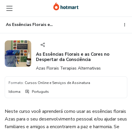
Ir
Ir
Ir
para
para
para
o
o
o
conteúdo
pagamento
rodapé
As Essências Florais e as Cores no Despertar da Consciência
principal
As Essências Florais e as Cores no
Despertar da Consciência
Azas Florais Terapias Alternativas
Formato
:
Cursos Online e Serviços de Assinatura
Idioma
:
Português
Neste curso você aprenderá como usar as essências florais
Azas para o seu desenvolvimento pessoal e/ou ajudar seus
familiares e amigos a encontrarem a paz e harmonia. Se