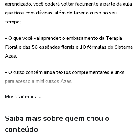
aprendizado, você poderá voltar facilmente à parte da aula
que ficou com dúvidas, além de fazer o curso no seu
tempo;
- O que você vai aprender: o embasamento da Terapia
Floral e das 56 essências florais e 10 fórmulas do Sistema
Azas.
- O curso contém ainda textos complementares e links
para acesso a mini cursos Azas.
Mostrar mais
- Você receberá em sua casa o livro " Sistema Azas Florais
- embasamento e repertório" e o "Oráculo Floral do
sistema Azas", uma ferramenta lúdica que ajuda a
Saiba mais sobre quem criou o
entender o que se passa no nosso inconsciente, facilitando
conteúdo
o tratamento. *