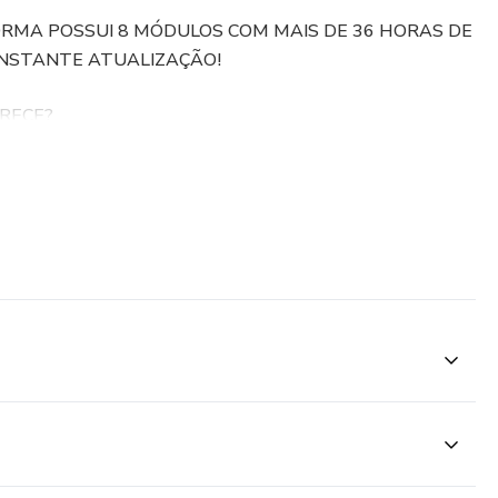
RMA POSSUI 8 MÓDULOS COM MAIS DE 36 HORAS DE
NSTANTE ATUALIZAÇÃO!
RECE?
 SEMPRE ATUALIZADOS!
isponibilizada para você estudar e aprender tudo nos
ITORES
á a vida e a obra dos compositores dos grandes ballets e
açam com as obras que você irá conhecer.