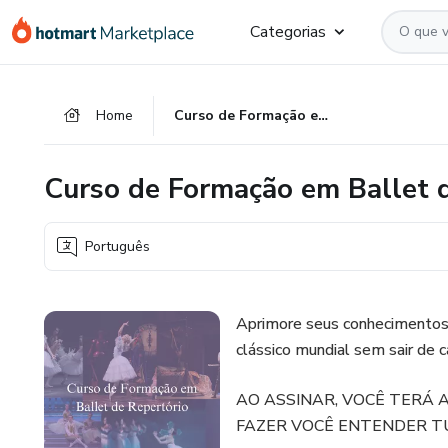
Ir
Ir
Ir
Categorias
para
para
para
o
o
o
conteúdo
pagamento
rodapé
Home
Curso de Formação em Ballet de Repertório
principal
Curso de Formação em Ballet 
Português
Aprimore seus conhecimentos h
clássico mundial sem sair de c
AO ASSINAR, VOCÊ TERÁ 
FAZER VOCÊ ENTENDER T