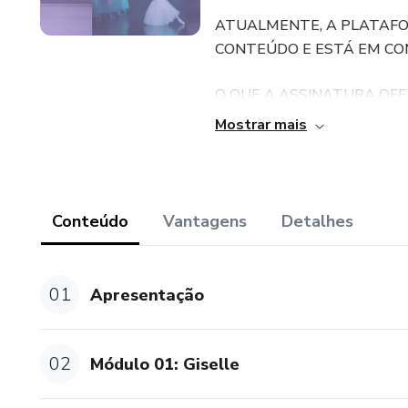
ATUALMENTE, A PLATAFO
CONTEÚDO E ESTÁ EM CO
O QUE A ASSINATURA OFE
Mostrar mais
* MÓDULOS COMPLETOS E
A cada mês, uma nova obra é d
mínimos detalhes.
Conteúdo
Vantagens
Detalhes
* HISTÓRICO DOS COMPOS
01
Apresentação
Em cada módulo você conhecer
como suas histórias se entrel
02
Módulo 01: Giselle
*PROCESSO DE CRIAÇÃO