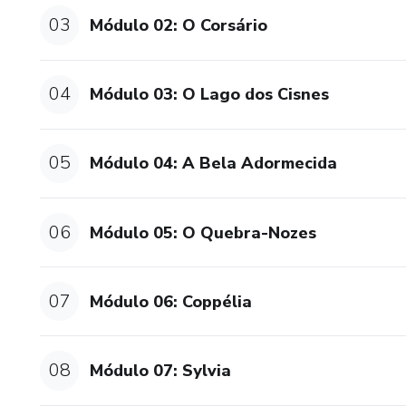
Já parou para se perguntar co
03
Módulo 02: O Corsário
treta nos bastidores? Prepar
* ENREDO
04
Módulo 03: O Lago dos Cisnes
Você vai conhecer as história
as origens de cada enredo, c
05
Módulo 04: A Bela Adormecida
nas versões que conhecemos.
* ESTRUTURA MUSICAL 
06
Módulo 05: O Quebra-Nozes
Aqui é onde você vai ampliar s
oferece. Você conhecerá toda 
07
Módulo 06: Coppélia
Essa análise é embasada na par
palco e todas as mudanças qu
08
Módulo 07: Sylvia
* NÃO PRECISA TER CONH