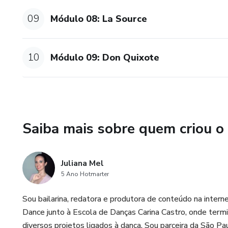
A nossa análise musical é 10
09
Módulo 08: La Source
explicados!
* MATERIAIS COMPLEME
10
Módulo 09: Don Quixote
Cada módulo oferece materiai
documentários, livros e grava
Assine hoje mesmo e torne-se 
e com uma visão aprofundada 
Saiba mais sobre quem criou o
Juliana Mel
5 Ano Hotmarter
Sou bailarina, redatora e produtora de conteúdo na inter
Dance junto à Escola de Danças Carina Castro, onde ter
diversos projetos ligados à dança. Sou parceira da São