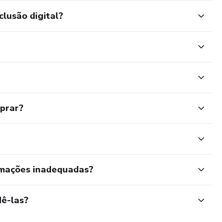
clusão digital?
mprar?
rmações inadequadas?
ê-las?