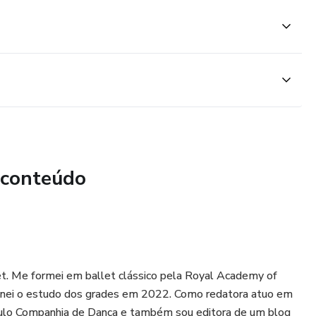
0% voltada para a dança. Todos os termos específicos são
NTARES
s para complementar seu estudo, como dicas de filmes,
ções completas para você conferir!
um bailarino, professor ou diretor de escola mais completo
das grandes obras!
 conteúdo
net. Me formei em ballet clássico pela Royal Academy of
minei o estudo dos grades em 2022. Como redatora atuo em
 Paulo Companhia de Dança e também sou editora de um blog