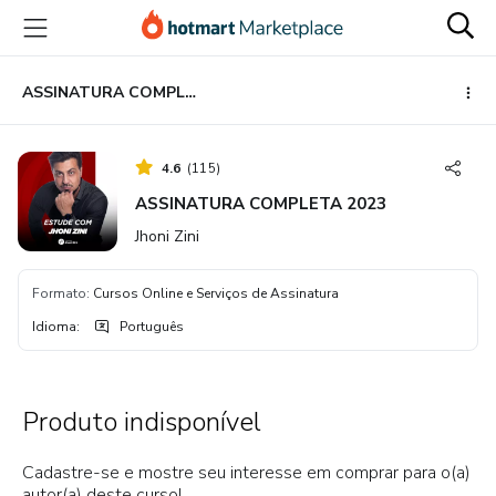
Ir
Ir
Ir
para
para
para
o
o
o
conteúdo
pagamento
rodapé
ASSINATURA COMPLETA 2023
principal
4.6
(
115
)
ASSINATURA COMPLETA 2023
Jhoni Zini
Formato
:
Cursos Online e Serviços de Assinatura
Idioma
:
Português
Produto indisponível
Cadastre-se e mostre seu interesse em comprar para o(a)
autor(a) deste curso!