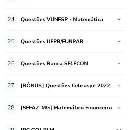
Raciocínio Lógico
Módulo 40 - [PM SC] - Raciocínio Lógico
24
Questões VUNESP - Matemática
Módulo 41 - [BÔNUS] RLM 2021
25
Questões UFPR/FUNPAR
Para ver todas as aulas disponíveis em cada módulo
consulte o arquivo: https://bit.ly/3Lndljw
26
Questões Banca SELECON
27
[BÔNUS] Questões Cebraspe 2022
28
[SEFAZ-MG] Matemática Financeira
29
[PC GO] RLM