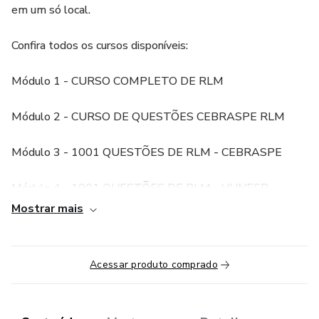
em um só local.
Confira todos os cursos disponíveis:
Módulo 1 - CURSO COMPLETO DE RLM
Módulo 2 - CURSO DE QUESTÕES CEBRASPE RLM
Módulo 3 - 1001 QUESTÕES DE RLM - CEBRASPE
Módulo 4 - 1001 QUESTÕES DE RLM - VUNESP
Mostrar mais
Módulo 5 - 1001 QUESTÕES DE RLM - FCC
Módulo 6 - 1001 QUESTÕES DE RLM - FGV
Acessar produto comprado
Módulo 7 - 1001 QUESTÕES DE RLM - SELECON