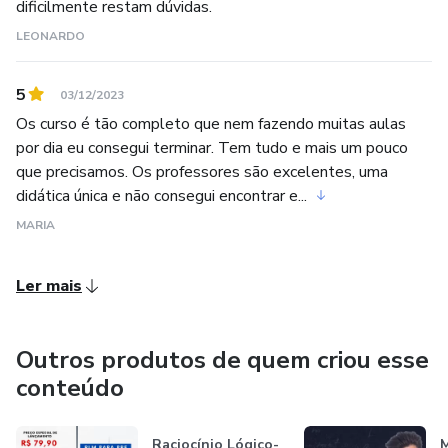
dificilmente restam dúvidas.
LEONARDO
5
03/12/2023
Os curso é tão completo que nem fazendo muitas aulas
por dia eu consegui terminar. Tem tudo e mais um pouco
que precisamos. Os professores são excelentes, uma
didática única e não consegui encontrar e...
MARIA
Ler mais
Outros produtos de quem criou esse
conteúdo
Raciocínio Lógico-
M