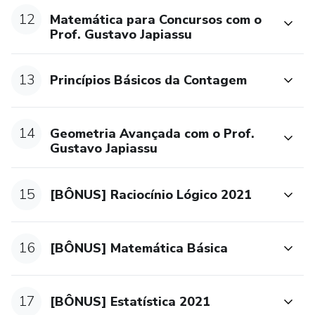
Módulo 21 CURSO DE QUESTÕES UFPR - FUNPAR
12
Matemática para Concursos com o
Prof. Gustavo Japiassu
Módulo 22 - CURSO DE QUESTÕES - SELECON
Módulo 23 - MATEMÁTICA DO ZERO
13
Princípios Básicos da Contagem
Módulo 24 - [BÔNUS] Porcentagem
14
Geometria Avançada com o Prof.
Módulo 25 - [BÔNUS] Probabilidade e Estatística para
Gustavo Japiassu
Banco do Brasil (Agente de Tecnologia)
15
[BÔNUS] Raciocínio Lógico 2021
Módulo 27 [INSS] - Raciocínio Lógico
Módulo 28 - [SEFAZ-MG] Estatística
16
[BÔNUS] Matemática Básica
Módulo 29 - Questões FGV - Estatística
17
[BÔNUS] Estatística 2021
Módulo 30 [BÔNUS] Questões Cebraspe 2022