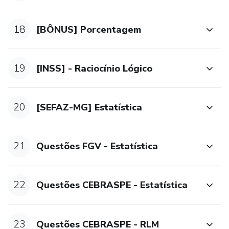
Módulo 31 [SEFAZ-MG] Matemática Financeira
18
[BÔNUS] Porcentagem
Módulo 32 - [PRF] - FÍSICA
19
Módulo 33 - [PRF] - RLM
[INSS] - Raciocínio Lógico
Módulo 34 - [PC-SP] - Raciocínio Lógico
20
[SEFAZ-MG] Estatística
Módulo 35 - [PF - POLICIA FEDERAL] Estatística
Módulo 36 - [PF - POLICIA FEDERAL] RLM
21
Questões FGV - Estatística
Módulo 37 - [TJ-SP] - Matemática
22
Questões CEBRASPE - Estatística
Módulo 38 - [TJ-SP] - RLM
Módulo 39 - [TJ-SP] Questões de Matemática e
23
Questões CEBRASPE - RLM