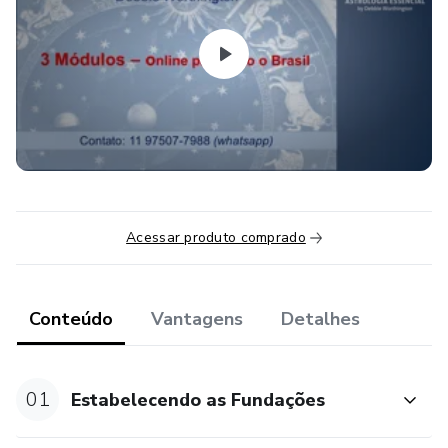
Equilibrio dos elementos e modos, distribuição de
planetas, planetas não aspectados, retrógrados,
decanatos, graus sabeus, aspectos maiores e menores,
casas derivadas, lua vazia.
Aulas online ao vivo, com acesso a biblioteca das aulas
gravadas.
Acessar produto comprado
Conteúdo
Vantagens
Detalhes
01
Estabelecendo as Fundações