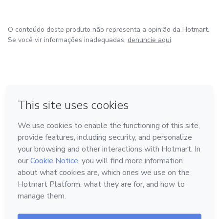
O conteúdo deste produto não representa a opinião da Hotmart.
Se você vir informações inadequadas,
denuncie aqui
em Bogotá
em Amsterdam
em Madrid
na Cidade do México
Feito com
❤
em Belo Horizonte
Conheça a Hotmart
Idioma