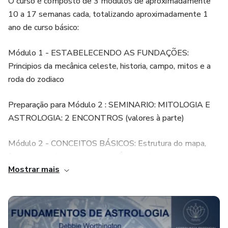
O curso é composto de 3 módulos de aproximadamente
10 a 17 semanas cada, totalizando aproximadamente 1
ano de curso básico:
Módulo 1 - ESTABELECENDO AS FUNDAÇÕES:
Principios da mecânica celeste, historia, campo, mitos e a
roda do zodiaco
Preparação para Módulo 2 : SEMINARIO: MITOLOGIA E
ASTROLOGIA: 2 ENCONTROS (valores à parte)
Módulo 2 - CONCEITOS BÁSICOS: Estrutura do mapa,
ângulos, quadrantes, casas, regÊncias, planetas, signos
Mostrar mais
Prepação Módulo 3: SEMINÁRIO: DESTINO E LIVRE
ARBÍTRIO UM ESTUDO FILOSÓFICO (valores à parte)
Módulo 3 - AVANÇANDO E DOMINANDO O MAPA: