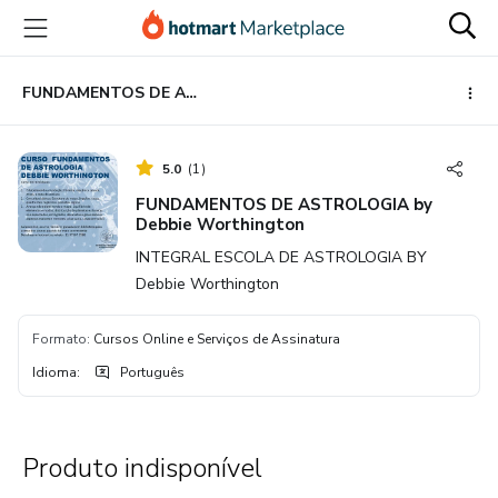
Ir
Ir
Ir
para
para
para
o
o
o
conteúdo
pagamento
rodapé
FUNDAMENTOS DE ASTROLOGIA by Debbie Worthington
principal
5.0
(
1
)
FUNDAMENTOS DE ASTROLOGIA by
Debbie Worthington
INTEGRAL ESCOLA DE ASTROLOGIA BY
Debbie Worthington
Formato
:
Cursos Online e Serviços de Assinatura
Idioma
:
Português
Produto indisponível