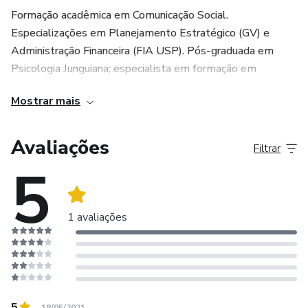
Formação acadêmica em Comunicação Social.
Especializações em Planejamento Estratégico (GV) e
Administração Financeira (FIA USP). Pós-graduada em
Psicologia Junguiana; especialista em formação em
Psicossomática. Astróloga há 30 anos, professora de
Mostrar mais
astrologia há 20 anos. Pesquisadora e autora de artigos e
livros. Palestrante em Congressos no Brasil (Gaia, Sinarj,
Regulus, CNA e Astrological Association no Reino Unido.
Avaliações
Filtrar
Ex-presidente da CNA, gestão 2018 - 2020.
5
1 avaliações
5
18/05/2021