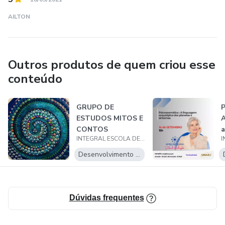
AILTON
Outros produtos de quem criou esse
conteúdo
GRUPO DE
ESTUDOS MITOS E
CONTOS
a
INTEGRAL ESCOLA DE ASTROLOGIA BY Debbie Worthington
p
s
Desenvolvimento Pessoal
Dúvidas frequentes