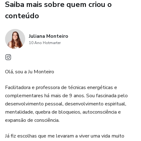
Saiba mais sobre quem criou o
e proporcionando uma experiência única e transformadora.
conteúdo
3. Comodidade e flexibilidade: O produto é oferecido em
formato digital, o que proporciona comodidade e
Juliana Monteiro
flexibilidade aos participantes. Eles podem acessar os
10 Ano Hotmarter
encontros a qualquer hora e em qualquer lugar, de acordo
com sua disponibilidade e conveniência. Além disso, o
formato digital permite que os participantes revisitem os
Olá, sou a Ju Monteiro
encontros quantas vezes desejarem, aprofundando ainda
mais sua jornada de cura ancestral.
Facilitadora e professora de técnicas energéticas e
complementares há mais de 9 anos. Sou fascinada pelo
desenvolvimento pessoal, desenvolvimento espiritual,
mentalidade, quebra de bloqueios, autoconsciência e
expansão de consciência.
Já fiz escolhas que me levaram a viver uma vida muito