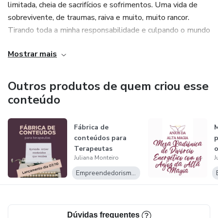
limitada, cheia de sacrifícios e sofrimentos. Uma vida de
sobrevivente, de traumas, raiva e muito, muito rancor.
Tirando toda a minha responsabilidade e culpando o mundo
por ser miserável! Uma vida infeliz!
Mostrar mais
Em 2015 dei um basta e comecei meus estudos. Aprendi
em todos esses anos que alinhar mente, corpo, coração e
Outros produtos de quem criou esse
energia é a chave para transformação. Quando isso ocorre,
conteúdo
nossos pensamentos, sentimento, emoções e ações
alinham com as nossas novas escolhas e a criação de uma
Fábrica de
M
realidade mais divertida e leve!
conteúdos para
p
Terapeutas
o
Aprendo todos os dias mais sobre energias, criação de
Juliana Monteiro
J
realidade, expansão de consciência, escolhas, mente
Empreendedorismo Digital
humana para trazer o que há de melhor para clientes e
alunos, além de valorizar o crescimento constante. E para
isso faço cursos e formações nacionais e internacionais de
Dúvidas frequentes