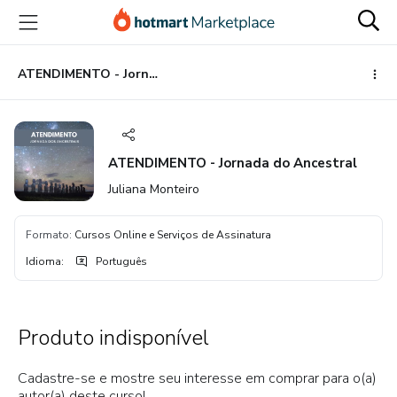
Ir
Ir
Ir
para
para
para
o
o
o
conteúdo
pagamento
rodapé
ATENDIMENTO - Jornada do Ancestral
principal
ATENDIMENTO - Jornada do Ancestral
Juliana Monteiro
Formato
:
Cursos Online e Serviços de Assinatura
Idioma
:
Português
Produto indisponível
Cadastre-se e mostre seu interesse em comprar para o(a)
autor(a) deste curso!