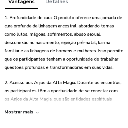
Vantagens
Detalhes
Karma Familiar
1. Profundidade de cura: O produto oferece uma jornada de
Linhagem de Homens
cura profunda da linhagem ancestral, abordando temas
como lutos, mágoas, sofrimentos, abuso sexual,
Linhagem de Mulheres
desconexão no nascimento, rejeição pré-natal, karma
familiar e as linhagens de homens e mulheres. Isso permite
que os participantes tenham a oportunidade de trabalhar
questões profundas e transformadoras em suas vidas.
2. Acesso aos Anjos da Alta Magia: Durante os encontros,
os participantes têm a oportunidade de se conectar com
os Anjos da Alta Magia, que são entidades espirituais
poderosas e benevolentes. Essa conexão permite que os
Mostrar mais
participantes recebam orientação, cura e apoio nesse
processo de cura ancestral, potencializando os resultados