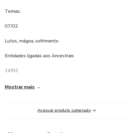
Temas:
07/02
Lutos, mágoa, sofrimento
Entidades ligadas aos Ancestrais
14/02
Abuso sexual
Mostrar mais
"Desconexão" no Nascimento
Acessar produto comprado
Rejeição pré-natal
21/02