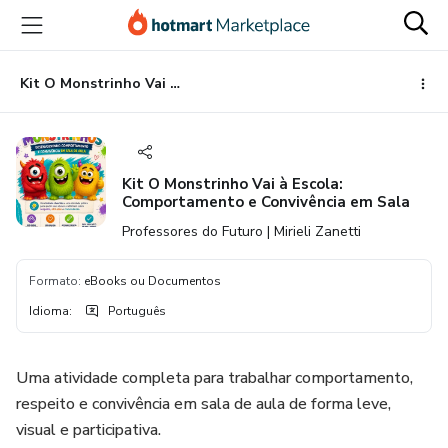
Ir
Ir
Ir
para
para
para
o
o
o
conteúdo
pagamento
rodapé
Kit O Monstrinho Vai à Escola: Comportamento e Convivência em Sala
principal
Kit O Monstrinho Vai à Escola:
Comportamento e Convivência em Sala
Professores do Futuro | Mirieli Zanetti
Formato
:
eBooks ou Documentos
Idioma
:
Português
Uma atividade completa para trabalhar comportamento,
respeito e convivência em sala de aula de forma leve,
visual e participativa.