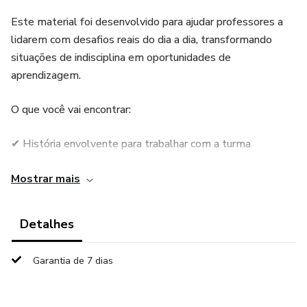
Este material foi desenvolvido para ajudar professores a
lidarem com desafios reais do dia a dia, transformando
situações de indisciplina em oportunidades de
aprendizagem.
O que você vai encontrar:
✔ História envolvente para trabalhar com a turma
✔ Perguntas de reflexão
Mostrar mais
✔ Atividade prática guiada
Detalhes
✔ Dinâmica com classificação de comportamentos
Garantia de 7 dias
✔ Cartões prontos para imprimir