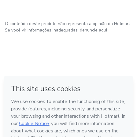
O conteúdo deste produto não representa a opinião da Hotmart.
Se você vir informações inadequadas,
denuncie aqui
em Bogotá
em Amsterdam
em Madrid
na Cidade do México
Feito com
❤
em Belo Horizonte
Conheça a Hotmart