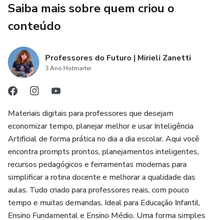
✔ Monstrinhos para uso em sala
Saiba mais sobre quem criou o
conteúdo
Ideal para:
📌 Educação Infantil
Professores do Futuro | Mirieli Zanetti
3 Ano Hotmarter
📌 Ensino Fundamental I
📌 Início do ano letivo
Materiais digitais para professores que desejam
economizar tempo, planejar melhor e usar Inteligência
📌 Momentos de revisão de regras
Artificial de forma prática no dia a dia escolar. Aqui você
encontra prompts prontos, planejamentos inteligentes,
Uma ferramenta simples, mas extremamente eficaz para
recursos pedagógicos e ferramentas modernas para
melhorar o comportamento e o clima da turma.
simplificar a rotina docente e melhorar a qualidade das
aulas. Tudo criado para professores reais, com pouco
tempo e muitas demandas. Ideal para Educação Infantil,
Ensino Fundamental e Ensino Médio. Uma forma simples