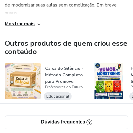
de modernizar suas aulas sem complicação. Em breve,
novos ...
Mostrar mais
Outros produtos de quem criou esse
conteúdo
Caixa do Silêncio -
Método Completo
M
para Promover
S
Professores do Futuro | Mirieli Zanetti
Calma, Foc...
d
Educacional
Dúvidas frequentes