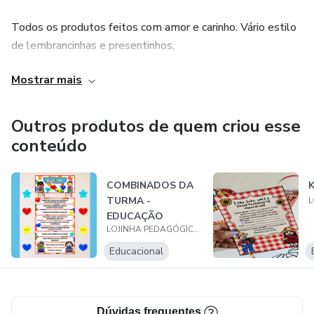
Todos os produtos feitos com amor e carinho. Vário estilo
de lembrancinhas e presentinhos,
Mostrar mais
Faça parte dessa família e descubra novos horizontes e
aventuras deliciosas.
Outros produtos de quem criou esse
conteúdo
COMBINADOS DA
K
TURMA -
EDUCAÇÃO
LOJINHA PEDAGÓGICA JLT
ESPECIAL 🥰✨
Educacional
Dúvidas frequentes