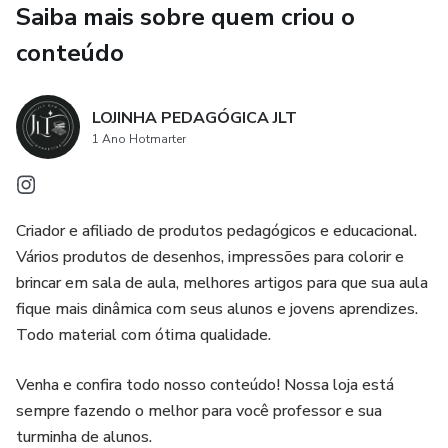
Saiba mais sobre quem criou o
- 2 Desenhos de Detetives (A4):
conteúdo
Atividade Interativa: Detetive dos Verbos 🔍🕵️‍♂️
- 1 Folha de Resposta: Para registrar as descobertas e
LOJINHA PEDAGÓGICA JLT
respostas dos detetives.
1 Ano Hotmarter
Objetivo: Desenvolver a identificação e compreensão dos
tempos verbais de forma lúdica e engajante!
Criador e afiliado de produtos pedagógicos e educacional.
Vários produtos de desenhos, impressões para colorir e
Prepare-se para uma aventura cheia de aprendizado e
brincar em sala de aula, melhores artigos para que sua aula
diversão!
fique mais dinâmica com seus alunos e jovens aprendizes.
Todo material com ótima qualidade.
Os alunos vão adorar se tornar verdadeiros detetives da
língua portuguesa!✏️✨
Venha e confira todo nosso conteúdo! Nossa loja está
sempre fazendo o melhor para você professor e sua
turminha de alunos.