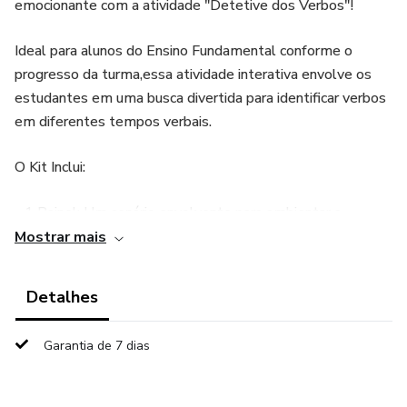
emocionante com a atividade "Detetive dos Verbos"!
Ideal para alunos do Ensino Fundamental conforme o
progresso da turma,essa atividade interativa envolve os
estudantes em uma busca divertida para identificar verbos
em diferentes tempos verbais.
O Kit Inclui:
- 1 Painel: Um cenário envolvente para ambientar a
atividade.
Mostrar mais
- 1 Caixa: Para armazenar os 10 cards com pequenos
Detalhes
textos.
Garantia de 7 dias
- 10 Cards:Textos que desafiam os alunos a identificar
verbos no presente, passado e futuro.