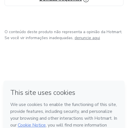
O conteúdo deste produto não representa a opinião da Hotmart.
Se você vir informações inadequadas,
denuncie aqui
em Amsterdam
em Madrid
em Bogotá
Feito com
❤
em Belo Horizonte
na Cidade do México
Conheça a Hotmart