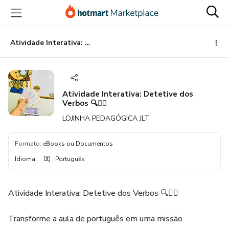
Ir
Ir
Ir
para
para
para
o
o
o
conteúdo
pagamento
rodapé
Atividade Interativa: Detetive dos Verbos 🔍🕵️‍♂️
principal
Atividade Interativa: Detetive dos
Verbos 🔍🕵️‍♂️
LOJINHA PEDAGÓGICA JLT
Formato
:
eBooks ou Documentos
Idioma
:
Português
Atividade Interativa: Detetive dos Verbos 🔍🕵️‍♂️
Transforme a aula de português em uma missão