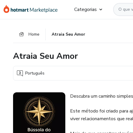
Ir
Ir
Ir
Categorias
para
para
para
o
o
o
conteúdo
pagamento
rodapé
Home
Atraia Seu Amor
principal
Atraia Seu Amor
Português
Descubra um caminho simples 
Este método foi criado para a
viver relacionamentos que re