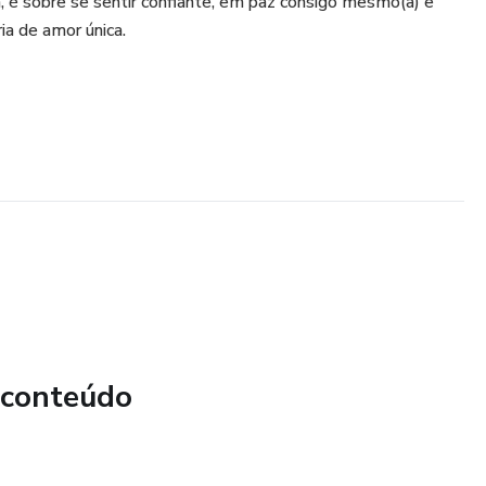
 é sobre se sentir confiante, em paz consigo mesmo(a) e
ia de amor única.
 conteúdo