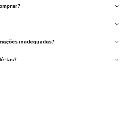
comprar?
rmações inadequadas?
ê-las?