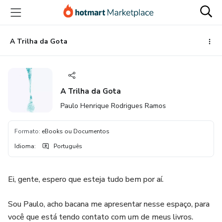
Ir
Ir
Ir
para
para
para
o
o
o
conteúdo
pagamento
rodapé
A Trilha da Gota
principal
A Trilha da Gota
Paulo Henrique Rodrigues Ramos
Formato
:
eBooks ou Documentos
Idioma
:
Português
Ei, gente, espero que esteja tudo bem por aí.
Sou Paulo, acho bacana me apresentar nesse espaço, para
você que está tendo contato com um de meus livros.