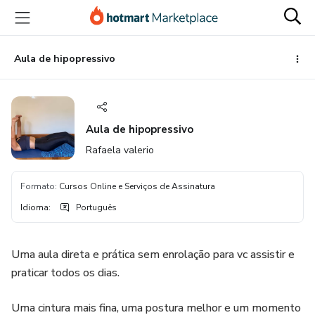
Ir
Ir
Ir
para
para
para
o
o
o
conteúdo
pagamento
rodapé
Aula de hipopressivo
principal
Aula de hipopressivo
Rafaela valerio
Formato
:
Cursos Online e Serviços de Assinatura
Idioma
:
Português
Uma aula direta e prática sem enrolação para vc assistir e
praticar todos os dias.
Uma cintura mais fina, uma postura melhor e um momento