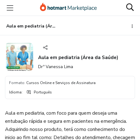
Ir
Ir
Ir
para
para
para
o
o
o
conteúdo
pagamento
rodapé
Aula em pediatria (Área da Saúde)
principal
Aula em pediatria (Área da Saúde)
Drª Vanessa Lima
Formato
:
Cursos Online e Serviços de Assinatura
Idioma
:
Português
Aula em pediatria, com foco para quem deseja uma
entubação rápida e segura em pacientes na emergência.
Adquirindo nosso produto, terá como conhecimento do
inicio ao fim tal como: Detalhes do atendimento, checagem