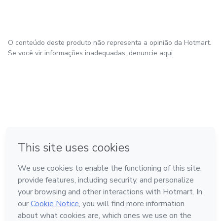
O conteúdo deste produto não representa a opinião da Hotmart.
Se você vir informações inadequadas,
denuncie aqui
em Amsterdam
em Madrid
em Bogotá
Feito com
❤
em Belo Horizonte
na Cidade do México
Conheça a Hotmart