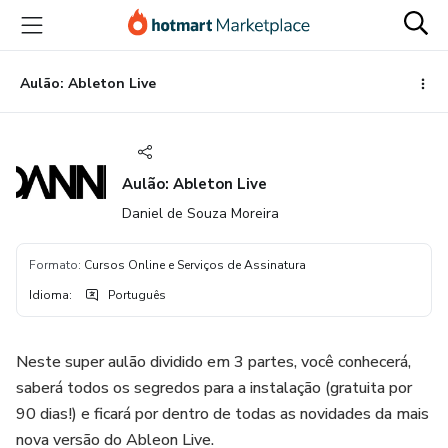
Ir
Ir
Ir
para
para
para
o
o
o
conteúdo
pagamento
rodapé
Aulão: Ableton Live
principal
Aulão: Ableton Live
Daniel de Souza Moreira
Formato
:
Cursos Online e Serviços de Assinatura
Idioma
:
Português
Neste super aulão dividido em 3 partes, você conhecerá,
saberá todos os segredos para a instalação (gratuita por
90 dias!) e ficará por dentro de todas as novidades da mais
nova versão do Ableon Live.