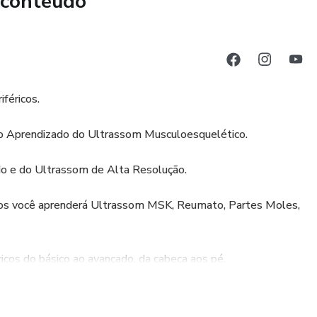
 conteúdo
féricos.
do Aprendizado do Ultrassom Musculoesquelético.
do e do Ultrassom de Alta Resolução.
cos você aprenderá Ultrassom MSK, Reumato, Partes Moles,
icos do básico ao avançado, da cabeça aos pé.
o da avaliação dos nervos periféricos.