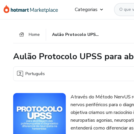
Ir
Ir
Ir
Categorias
para
para
para
o
o
o
conteúdo
pagamento
rodapé
Home
Aulão Protocolo UPSS para abordagem das polineuropatias
principal
Aulão Protocolo UPSS para ab
Português
Através do Método NervUS re
nervos periféricos para o diag
objetiva criamos um raciocíni
neuropatias agonias, neuropat
entenderá como diferenciar as 