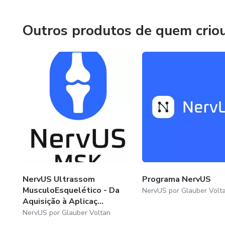
Através do NervUs você aprende a real dor do seu pacien
Outros produtos de quem crio
É sem dúvida o Único Curso que Traz os Protocolos: Neu
UPSS para polineuropatias.
NervUS Ultrassom
Programa NervUS
MusculoEsquelético - Da
NervUS por Glauber Volt
Aquisição à Aplicaç...
NervUS por Glauber Voltan