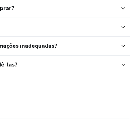
mprar?
rmações inadequadas?
ê-las?