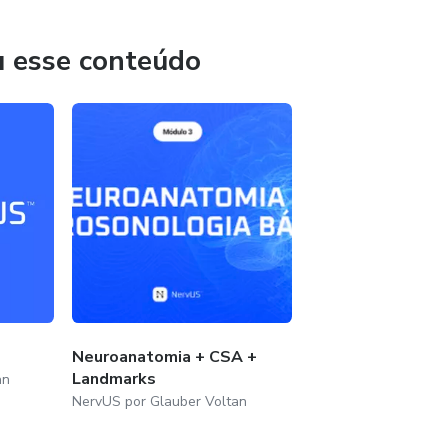
te.
u esse conteúdo
ropatia Hansênica, Neuropatia dos Contatos de Hanseníase,
Neuroanatomia + CSA +
Landmarks
an
NervUS por Glauber Voltan