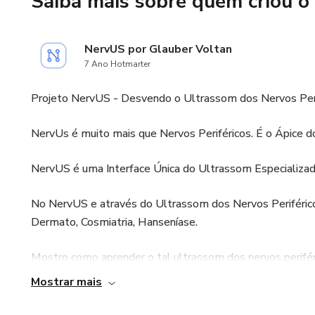
Saiba mais sobre quem criou o
NervUS por Glauber Voltan
7 Ano Hotmarter
Projeto NervUS - Desvendo o Ultrassom dos Nervos Peri
NervUs é muito mais que Nervos Periféricos. É o Ápice 
NervUS é uma Interface Única do Ultrassom Especializa
No NervUS e através do Ultrassom dos Nervos Periféri
Dermato, Cosmiatria, Hanseníase.
Mostro como aprender o tal ultrassom dos nervos perifér
Mostrar mais
Através das imagens do ultrassom brilha o raciocínio clínic