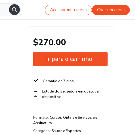
Acessar meu curso
Criar um curso
$270.00
Ir para o carrinho
Garantia de 7 dias
Estude do seu jeito e em qualquer
dispositivo
Formato
:
Cursos Online e Serviços de
Assinatura
Categoria
:
Saúde e Esportes