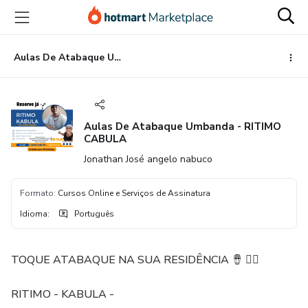
Ir
Ir
Ir
para
para
para
o
o
o
conteúdo
pagamento
rodapé
Aulas De Atabaque Umbanda - RITIMO CABULA
principal
Aulas De Atabaque Umbanda - RITIMO
CABULA
Jonathan José angelo nabuco
Formato
:
Cursos Online e Serviços de Assinatura
Idioma
:
Português
TOQUE ATABAQUE NA SUA RESIDÊNCIA 🪘 👈🏻
RITIMO - KABULA -