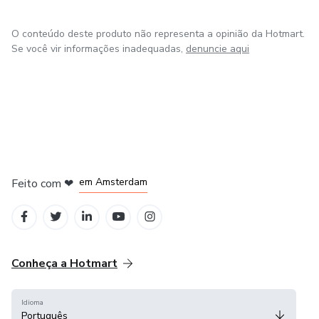
conteúdo.
O conteúdo deste produto não representa a opinião da Hotmart.
Vamos reserva o seu ?
Se você vir informações inadequadas,
denuncie aqui
Clica no link abaixo e fale conosco no WhatsApp
https://wa.me/message/E2UNQXHVALGQP1
em Madrid
em Amsterdam
Feito com
❤
em Belo Horizonte
na Cidade do México
em Bogotá
Conheça a Hotmart
Idioma
Português