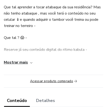
Que tal aprender a tocar atabaque da sua residência? Mas
não tenho atabaque , mas você terá o conteúdo no seu
celular 📱e quando adquirir o tambor você treina ou pode
treinar no terreiro -
Que tal ? 😱 -
Reserve já seu conteúdo digital do ritimo kabula -
O que vem ?
Mostrar mais
Conteúdo:
Acessar produto comprado
Apostila com tablatura como é aonde tocar no local certo
-
Conteúdo
Detalhes
Vídeo 🎦 passo a passo igual na apostila -