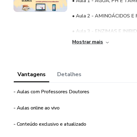
• Aula 1 - ÁGUA, PH E TA
• Aula 2 - AMINOÁCIDOS E
• Aula 3 - ENZIMAS E INIB
Mostrar mais
• Aula 4 - CARBOIDRATOS
• Aula 5 - LIPÍDEOS
Vantagens
Detalhes
• Aula 6 - METABOLISMO 
- Aulas com Professores Doutores
• Aula 7 – METABOLISMO 
• Aula 7 - METABOLISMO 
- Aulas online ao vivo
• Aula 8 - METABOLISMO 
- Conteúdo exclusivo e atualizado