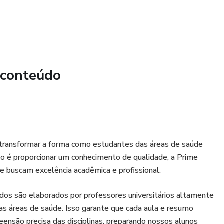
E LIPÍDEOS
dos os tópicos acima, resolução de exercícios e dúvidas.
ma hora cada, online e particular com professor doutor. O
,00.
 conteúdo
a alta qualificação dos nossos professores, foco exclusivo
ação do ensino e materiais didáticos de excelência. Escolher
m aprendizado de qualidade superior, que não apenas prepara
s também para se destacarem em suas futuras carreiras
 transformar a forma como estudantes das áreas de saúde
o é proporcionar um conhecimento de qualidade, a Prime
 buscam excelência acadêmica e profissional.
dos são elaborados por professores universitários altamente
nas áreas de saúde. Isso garante que cada aula e resumo
nsão precisa das disciplinas, preparando nossos alunos