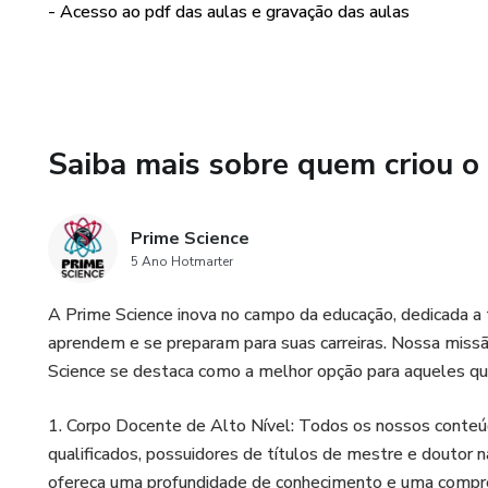
• Aula 9 - METABOLISMO D
- Acesso ao pdf das aulas e gravação das aulas
Nesses encontros serão aborda
O Pacote inclui 10 aulas, de u
valor da hora/aula é de R$100
Saiba mais sobre quem criou o
Na Prime Science, combinamos 
em áreas da saúde, personaliz
Prime Science
a Prime Science é optar por u
5 Ano Hotmarter
os alunos para as provas, ma
profissionais.
A Prime Science inova no campo da educação, dedicada a
aprendem e se preparam para suas carreiras. Nossa missã
Science se destaca como a melhor opção para aqueles que
1. Corpo Docente de Alto Nível: Todos os nossos conteú
qualificados, possuidores de títulos de mestre e doutor 
ofereça uma profundidade de conhecimento e uma compree