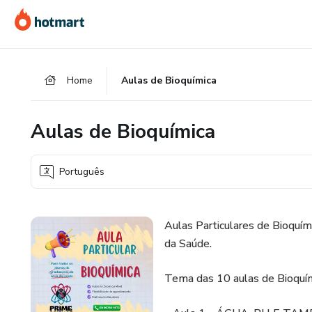
Ir
Ir
Ir
para
para
para
o
o
o
conteúdo
pagamento
rodapé
Home
Aulas de Bioquímica
principal
Aulas de Bioquímica
Português
Aulas Particulares de Bioquím
da Saúde.
Tema das 10 aulas de Bioquím