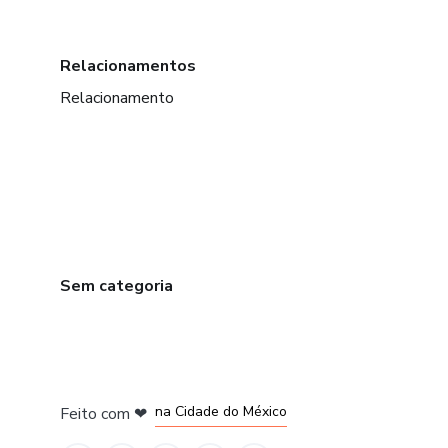
Relacionamentos
Relacionamento
Sem categoria
em Bogotá
em Amsterdam
em Madrid
na Cidade do México
Feito com
❤
em Belo Horizonte