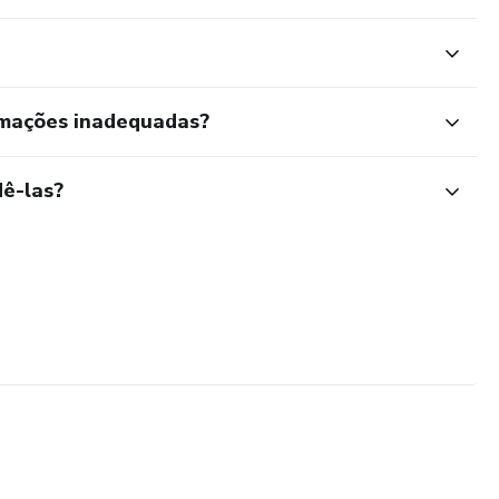
rmações inadequadas?
ê-las?