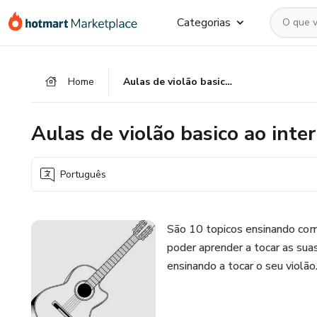
Ir
Ir
Ir
Categorias
para
para
para
o
o
o
conteúdo
pagamento
rodapé
Home
Aulas de violão basico ao intermediário
principal
Aulas de violão basico ao inte
Português
São 10 topicos ensinando como 
poder aprender a tocar as suas
ensinando a tocar o seu violão.