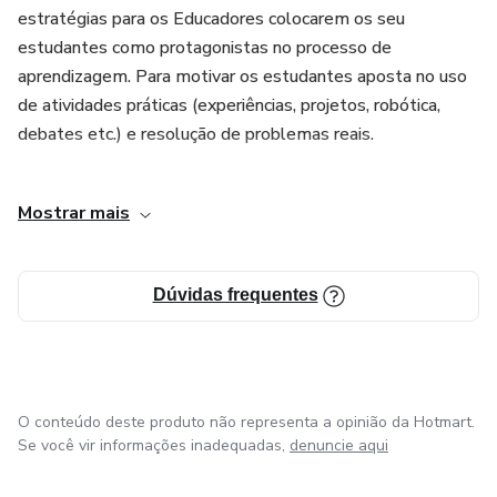
estratégias para os Educadores colocarem os seu
estudantes como protagonistas no processo de
aprendizagem. Para motivar os estudantes aposta no uso
de atividades práticas (experiências, projetos, robótica,
debates etc.) e resolução de problemas reais.
Preparando Professores para os novos desafios da
Mostrar mais
Educação do século XXI. Aqui você vai encontrar as
melhores combinações de Metodologias Ativas com
Tecnologias Educacionais para transformar as suas aulas,
Dúvidas frequentes
motivar os seus alunos e elevar o rendimento da sua
turma. Os melhores aplicativos e plataformas educacionais
para facilitar a sua prática docente.
Para inovar em sala de aula é importante uma combinação
O conteúdo deste produto não representa a opinião da Hotmart.
de Criatividade e Tecnologias como recurso de ideias e
Se você vir informações inadequadas,
denuncie aqui
materiais, respectivamente. Para isso, é fundamental