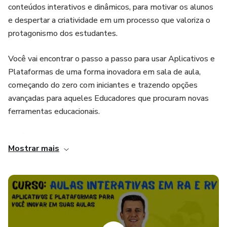
conteúdos interativos e dinâmicos, para motivar os alunos
e despertar a criatividade em um processo que valoriza o
protagonismo dos estudantes.
Você vai encontrar o passo a passo para usar Aplicativos e
Plataformas de uma forma inovadora em sala de aula,
começando do zero com iniciantes e trazendo opções
avançadas para aqueles Educadores que procuram novas
ferramentas educacionais.
Você vai aprender sobre os seguintes APPs e
Mostrar mais
Plataformas: Merge Cube, Quiver Vision, Quiver Masks,
Mozaik 3D, Sope Solar Systems, Google Expedições e
CoSpacesEdu. Mais duas Aulas Bônus sobre como Gravar a
Tela do seu Smartphone e outra sobre como criar e usar
QR Code para dar mais dinâmica em suas aulas.