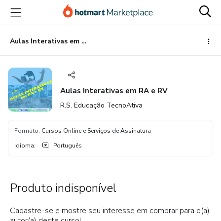
Ir
Ir
Ir
para
para
para
o
o
o
conteúdo
pagamento
rodapé
Aulas Interativas em RA e RV
principal
Aulas Interativas em RA e RV
R.S. Educação TecnoAtiva
Formato
:
Cursos Online e Serviços de Assinatura
Idioma
:
Português
Produto indisponível
Cadastre-se e mostre seu interesse em comprar para o(a)
autor(a) deste curso!