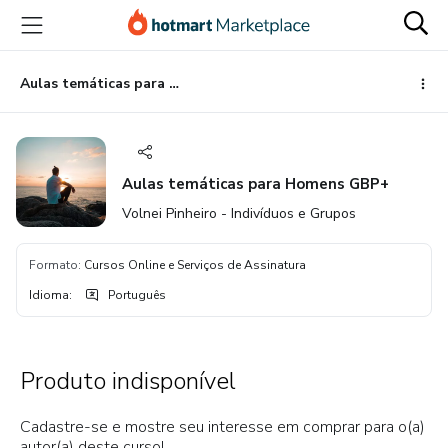
Ir
Ir
Ir
para
para
para
o
o
o
conteúdo
pagamento
rodapé
Aulas temáticas para Homens GBP+
principal
Aulas temáticas para Homens GBP+
Volnei Pinheiro - Indivíduos e Grupos
Formato
:
Cursos Online e Serviços de Assinatura
Idioma
:
Português
Produto indisponível
Cadastre-se e mostre seu interesse em comprar para o(a)
autor(a) deste curso!