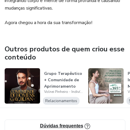
integrando corpo e mente de forma profunda e causando
mudanças significativas.
Agora chegou a hora da sua transformação!
Outros produtos de quem criou esse
conteúdo
Grupo Terapêutico
+ Comunidade de
I
Aprimoramento
M
Volnei Pinheiro - Indivíduos e Grupos
para Homens...
Relacionamentos
Dúvidas frequentes