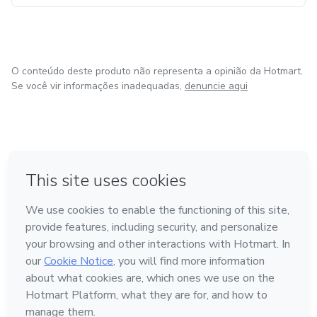
O conteúdo deste produto não representa a opinião da Hotmart.
Se você vir informações inadequadas,
denuncie aqui
em Bogotá
em Amsterdam
em Madrid
na Cidade do México
Feito com
❤
em Belo Horizonte
Conheça a Hotmart