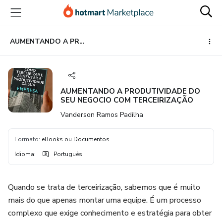
Ir
Ir
Ir
para
para
para
o
o
o
conteúdo
pagamento
rodapé
AUMENTANDO A PRODUTIVIDADE DO SEU NEGOCIO COM TERCEIRIZAÇÃO
principal
AUMENTANDO A PRODUTIVIDADE DO
SEU NEGOCIO COM TERCEIRIZAÇÃO
Vanderson Ramos Padilha
Formato
:
eBooks ou Documentos
Idioma
:
Português
Quando se trata de terceirização, sabemos que é muito
mais do que apenas montar uma equipe. É um processo
complexo que exige conhecimento e estratégia para obter