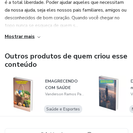
é a total liberdade. Poder ajudar aqueles que necessitam
da nossa ajuda, seja eles nossos pais familiares, amigos ou
desconhecidos de bom coração. Quando você chegar no
topo nunca se esqueça de quem s...
Mostrar mais
Outros produtos de quem criou esse
conteúdo
EMAGRECENDO
COM SAÚDE
n
Vanderson Ramos Padilha
Saúde e Esportes