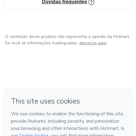
Dúvidas frequentes
O conteúdo deste produto não representa a opinião da Hotmart.
Se você vir informações inadequadas,
denuncie aqui
em Bogotá
em Amsterdam
em Madrid
na Cidade do México
Feito com
❤
em Belo Horizonte
Conheça a Hotmart