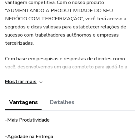
vantagem competitiva. Com o nosso produto
"AUMENTANDO A PRODUTIVIDADE DO SEU
NEGÓCIO COM TERCEIRIZAÇÃO", você terá acesso a
segredos e dicas valiosas para estabelecer relações de
sucesso com trabalhadores autônomos e empresas
terceirizadas.
Com base em pesquisas e respostas de clientes como
você, desenvolvemos um guia completo para ajudá-lo a
entender como terceirizar de forma eficiente e eficaz.
Mostrar mais
Através de estratégias comprovadas, você aprenderá
como construir uma equipe sólida e encontrar as pessoas
certas para terceirizar funções essenciais para o seu
Vantagens
Detalhes
negócio.
-Mais Produtividade
Ao adquirir nosso produto, você terá acesso a informações
exclusivas sobre como terceirizar com sucesso, incluindo
-Agilidade na Entrega
dicas sobre como encontrar os melhores profissionais,