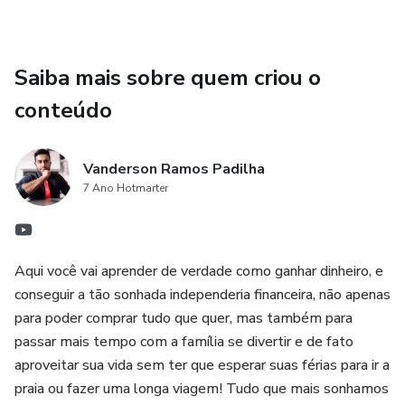
como estabelecer contratos sólidos e como garantir uma
comunicação eficiente com sua equipe terceirizada. Além
disso, você também receberá orientações sobre como lidar
Saiba mais sobre quem criou o
com desafios comuns e superar obstáculos para alcançar
conteúdo
resultados excepcionais.
Não perca mais tempo buscando no Google por termos
Vanderson Ramos Padilha
como "como terceirizar" ou "terceirizar minha empresa".
7 Ano Hotmarter
Com "AUMENTANDO A PRODUTIVIDADE DO SEU
NEGÓCIO COM TERCEIRIZAÇÃO", você terá todas as
informações necessárias para tomar decisões estratégicas
Aqui você vai aprender de verdade como ganhar dinheiro, e
e alcançar o sucesso através da terceirização.
conseguir a tão sonhada independeria financeira, não apenas
para poder comprar tudo que quer, mas também para
Invista em seu negócio e aproveite os benefícios da
passar mais tempo com a família se divertir e de fato
terceirização de forma inteligente e eficiente. Adquira
aproveitar sua vida sem ter que esperar suas férias para ir a
agora mesmo o nosso produto e transforme a
praia ou fazer uma longa viagem! Tudo que mais sonhamos
produtividade do seu negócio com a terceirização.