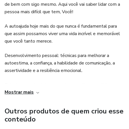
de bem com sigo mesmo. Aqui você vai saber lidar com a
pessoa mais difícil que tem, Você!
A autoajuda hoje mais do que nunca é fundamental para
que assim possamos viver uma vida incrível e memorável
que você tanto merece.
Desenvolvimento pessoal: técnicas para melhorar a
autoestima, a confiança, a habilidade de comunicação, a
assertividade e a resiliência emocional.
Relacionamentos interpessoais: conselhos para lidar com
Mostrar mais
conflitos, comunicar-se de forma eficaz e construir
relacionamentos mais saudáveis.
Outros produtos de quem criou esse
Saúde e bem-estar: informações e orientações para
conteúdo
melhorar a saúde física, mental e emocional, incluindo