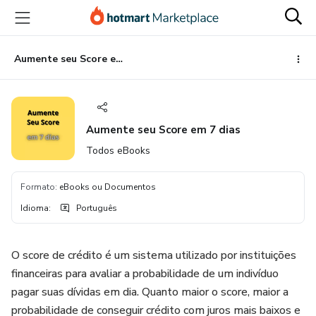
Ir
Ir
Ir
para
para
para
o
o
o
conteúdo
pagamento
rodapé
Aumente seu Score em 7 dias
principal
Aumente seu Score em 7 dias
Todos eBooks
Formato
:
eBooks ou Documentos
Idioma
:
Português
O score de crédito é um sistema utilizado por instituições
financeiras para avaliar a probabilidade de um indivíduo
pagar suas dívidas em dia. Quanto maior o score, maior a
probabilidade de conseguir crédito com juros mais baixos e