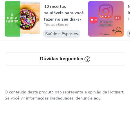
estratégias para lidar com o estresse, ansiedade e
10 receitas
M
depressão.
saudáveis para você
I
fazer no seu dia-a-
T
Finanças pessoais: conselhos para administrar melhor o
Todos eBooks
dia
dinheiro, economizar, investir e evitar dívidas.
Saúde e Esportes
Dúvidas frequentes
O conteúdo deste produto não representa a opinião da Hotmart.
Se você vir informações inadequadas,
denuncie aqui