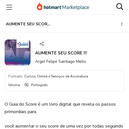
Ir
Ir
Ir
para
para
para
o
o
o
conteúdo
pagamento
rodapé
AUMENTE SEU SCORE !!!
principal
AUMENTE SEU SCORE !!!
Argel Felipe Santiago Mello
Formato
:
Cursos Online e Serviços de Assinatura
Idioma
:
Português
O Guia do Score é um livro digital que revela os passos
primordiais para
você aumentar o seu score de uma vez por todas seguindo