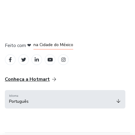
em Bogotá
em Amsterdam
em Madrid
na Cidade do México
Feito com
❤
em Belo Horizonte
Conheça a Hotmart
Idioma
Português