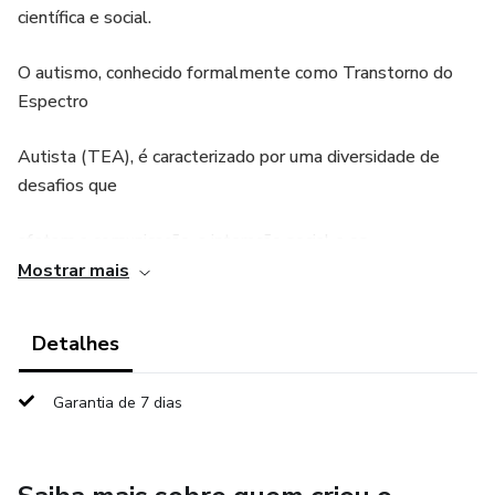
científica e social.
O autismo, conhecido formalmente como Transtorno do
Espectro
Autista (TEA), é caracterizado por uma diversidade de
desafios que
afetam a comunicação, a interação social e os
comportamentos, que
Mostrar mais
podem ser restritivos e repetitivos. Desde a primeira
Detalhes
descrição clínica
Garantia de 7 dias