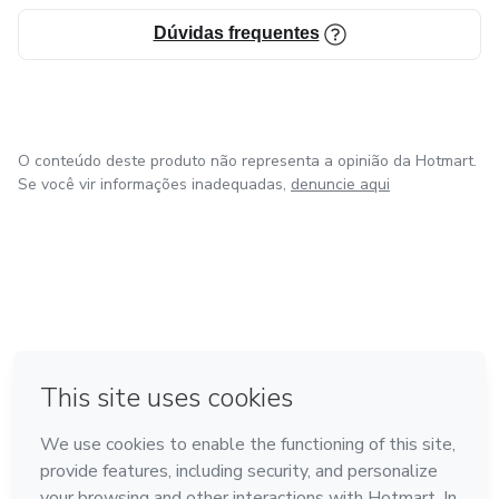
Dúvidas frequentes
O conteúdo deste produto não representa a opinião da Hotmart.
Se você vir informações inadequadas,
denuncie aqui
em Bogotá
em Amsterdam
em Madrid
na Cidade do México
Feito com
❤
em Belo Horizonte