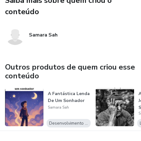
Saiba mais sobre quem criou o
conteúdo
Samara Sah
Outros produtos de quem criou esse
conteúdo
A Fantástica Lenda
A
De Um Sonhador
J
S
Samara Sah
S
Desenvolvimento Pessoal