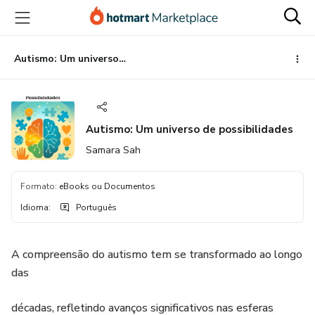
Ir
Ir
Ir
para
para
para
o
o
o
conteúdo
pagamento
rodapé
Autismo: Um universo de possibilidades
principal
Autismo: Um universo de possibilidades
Samara Sah
Formato
:
eBooks ou Documentos
Idioma
:
Português
A compreensão do autismo tem se transformado ao longo
das
décadas, refletindo avanços significativos nas esferas