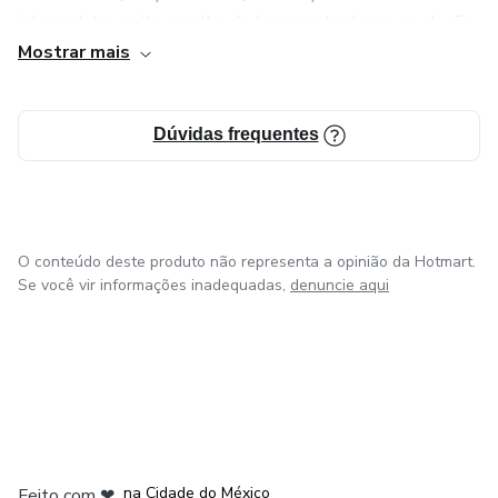
infoproduto, muito orgulho de fazer parte dessa revolução
digital.
Mostrar mais
Contato: jaimemartinnss@gmail.com
Dúvidas frequentes
Pretendo continuar escrevendo pro resto da vida, minha
oratória não é boa, então preciso me concentrar em
escrever.
O conteúdo deste produto não representa a opinião da Hotmart.
Gratidão a todos os leitores.
Se você vir informações inadequadas,
denuncie aqui
em Bogotá
em Amsterdam
em Madrid
na Cidade do México
Feito com
❤