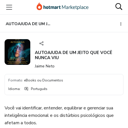
Ir
Ir
Ir
para
para
para
o
o
o
conteúdo
pagamento
rodapé
AUTOAJUDA DE UM JEITO QUE VOCÊ NUNCA VIU
principal
AUTOAJUDA DE UM JEITO QUE VOCÊ
NUNCA VIU
Jaime Neto
Formato
:
eBooks ou Documentos
Idioma
:
Português
Você vai identificar, entender, equilibrar e gerenciar sua
inteligência emocional e os distúrbios psicológicos que
afetam a todos.