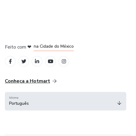
em Bogotá
em Amsterdam
em Madrid
na Cidade do México
Feito com
❤
em Belo Horizonte
Conheça a Hotmart
Idioma
Português