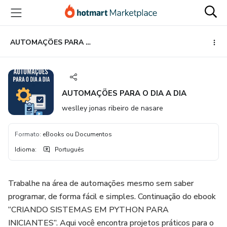
Ir
Ir
Ir
para
para
para
o
o
o
conteúdo
pagamento
rodapé
AUTOMAÇÕES PARA O DIA A DIA
principal
AUTOMAÇÕES PARA O DIA A DIA
weslley jonas ribeiro de nasare
Formato
:
eBooks ou Documentos
Idioma
:
Português
Trabalhe na área de automações mesmo sem saber
programar, de forma fácil e simples. Continuação do ebook
“CRIANDO SISTEMAS EM PYTHON PARA
INICIANTES”. Aqui você encontra projetos práticos para o