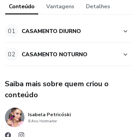
sentir deslocada com uma maquiagem que não combina
Conteúdo
Vantagens
Detalhes
com você! Vamos juntas?
01
CASAMENTO DIURNO
02
CASAMENTO NOTURNO
Saiba mais sobre quem criou o
conteúdo
Isabela Petricóski
8 Ano Hotmarter