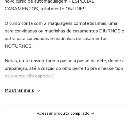
novo curso de automaquiagem - ESPECIAL
CASAMENTOS, totalmente ONLINE!
O curso conta com 2 maquiagens completíssimas, uma
para convidadas ou madrinhas de casamentos DIURNOS e
outra para convidadas e madrinhas de casamentos
NOTURNOS.
Nelas, eu te ensino todo o passo a passo da pele, desde a
preparação, até a criação do olho perfeito pra ir nesse tipo
de evento tão especial!
Mostrar mais
Além disso, você tem acesso ao PDF com os produtos
utilizados e indicados no curso (que não são poucos não
viu?!)
Acessar produto comprado
Tenho certeza que você vai aprender muito comigo! Chega
de gastar com salão e não gostar do resultado, ou se