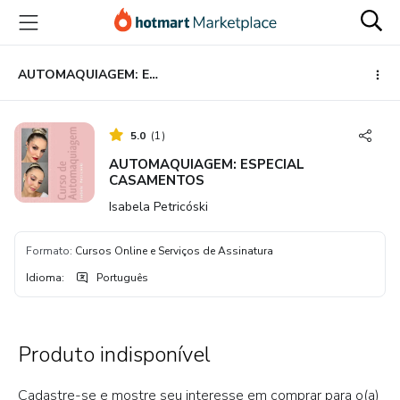
Ir
Ir
Ir
para
para
para
o
o
o
conteúdo
pagamento
rodapé
AUTOMAQUIAGEM: ESPECIAL CASAMENTOS
principal
5.0
(
1
)
AUTOMAQUIAGEM: ESPECIAL
CASAMENTOS
Isabela Petricóski
Formato
:
Cursos Online e Serviços de Assinatura
Idioma
:
Português
Produto indisponível
Cadastre-se e mostre seu interesse em comprar para o(a)