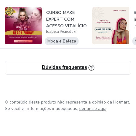
CURSO MAKE
B
EXPERT COM
n
ACESSO VITALÍCIO
I
Isabela Petricóski
POR APENAS R$
99,70
Moda e Beleza
Dúvidas frequentes
O conteúdo deste produto não representa a opinião da Hotmart.
Se você vir informações inadequadas,
denuncie aqui