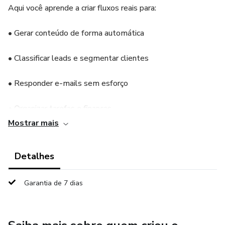
Aqui você aprende a criar fluxos reais para:
• Gerar conteúdo de forma automática
• Classificar leads e segmentar clientes
• Responder e-mails sem esforço
• Organizar tarefas e finanças
Mostrar mais
• Automatizar o atendimento no WhatsApp
Detalhes
E o melhor: você recebe os fluxos prontos.
Sim, todos os templates já estruturados para apenas
Garantia de 7 dias
conectar às suas ferramentas e usar.
Quando isso acontece, a IA começa a trabalhar por você. A