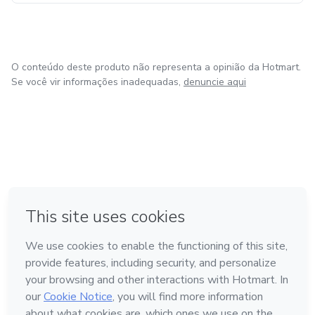
Atualmente atua como mentora de líderes e donos de
empresas focada em Inteligência Artificial
O conteúdo deste produto não representa a opinião da Hotmart.
Se você vir informações inadequadas,
denuncie aqui
em Amsterdam
em Madrid
em Bogotá
Feito com
❤
em Belo Horizonte
na Cidade do México
Conheça a Hotmart