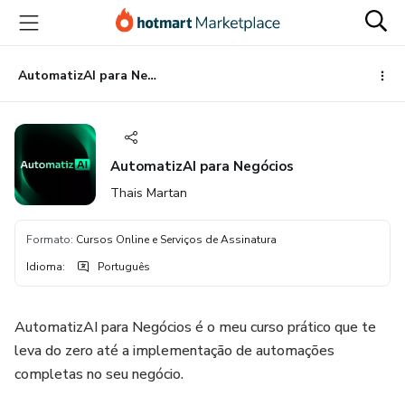
Ir
Ir
Ir
para
para
para
o
o
o
conteúdo
pagamento
rodapé
AutomatizAI para Negócios
principal
AutomatizAI para Negócios
Thais Martan
Formato
:
Cursos Online e Serviços de Assinatura
Idioma
:
Português
AutomatizAI para Negócios é o meu curso prático que te
leva do zero até a implementação de automações
completas no seu negócio.