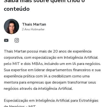
Saiba mais sobre quem criou o
produtividade dispara.
conteúdo
Esse é um curso totalmente novo, criado porque muitas
pessoas pediram um treinamento focado em automações
Thais Martan
aplicadas ao dia a dia dos negócios.
2 Ano Hotmarter
Thais Martan possui mais de 20 anos de experiência
corporativa, com especialização em Inteligência Artificial
pelo MIT e dois MBAs, incluindo um em IA para negócios.
Sua expertise em liderar departamentos financeiros e sua
experiência prática com IA a credibilizam como uma
mentora para empresas que desejam transformar seus
negócios através da inteligência Artificial.
Especialização em Inteligência Artificial para Estratégias
de Negócios - MIT