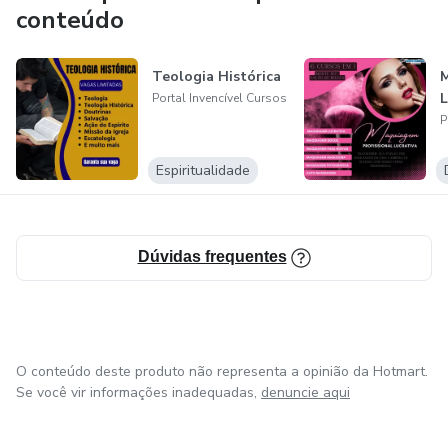
ideia e a causa de levar conhecimento aos quatros cantos
conteúdo
do Brasil através da internet.
Teologia Histórica
Com muito trabalho e dedicação, já qualificamos e
Portal Invencível Cursos
ajudamos mais de 27500 jovens e adultos em todo o
P
Brasil.
Espiritualidade
E agradecemos a Deus a cada novo amanhecer e a cada
aluno que podemos ajudar.
Dúvidas frequentes
O conteúdo deste produto não representa a opinião da Hotmart.
Se você vir informações inadequadas,
denuncie aqui