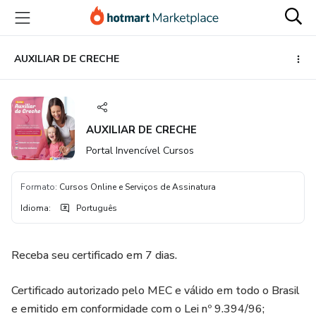
Ir
Ir
Ir
para
para
para
o
o
o
conteúdo
pagamento
rodapé
AUXILIAR DE CRECHE
principal
AUXILIAR DE CRECHE
Portal Invencível Cursos
Formato
:
Cursos Online e Serviços de Assinatura
Idioma
:
Português
Receba seu certificado em 7 dias.
Certificado autorizado pelo MEC e válido em todo o Brasil
e emitido em conformidade com o Lei nº 9.394/96;