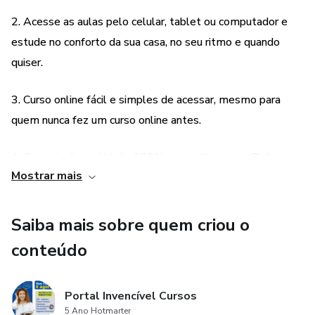
* Se em 7 dias (por qualquer motivo) você não gostar do
2. Acesse as aulas pelo celular, tablet ou computador e
Curso, é só mandar um e-mail que nós devolveremos seu
estude no conforto da sua casa, no seu ritmo e quando
dinheiro.
quiser.
*Não há exigência de escolaridade ou idade mínima para
3. Curso online fácil e simples de acessar, mesmo para
participar dos Cursos.
quem nunca fez um curso online antes.
NÃO PAGARÁ MATERIAL DIDÁTICO, CERTIFICADO,
4. Garantia de qualidade 100% garantida: se em 7 dias
MENSALIDADE, NADA. Somente a Matrícula.
Mostrar mais
você não gostar do curso, nós devolveremos seu dinheiro.
5. Não há exigência de escolaridade ou idade mínima para
Saiba mais sobre quem criou o
participar dos cursos e você não precisará pagar por
conteúdo
material didático, certificado, mensalidade ou qualquer
outra taxa além da matrícula.
Portal Invencível Cursos
5 Ano Hotmarter