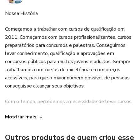
Nossa História
Começamos a trabalhar com cursos de qualificação em
2011. Começamos com cursos profissionalizantes, cursos
preparatórios para concursos e palestras. Conseguimos
levar conhecimento, qualificação e aprovações em
concursos públicos para muitos jovens e adultos. Sempre
trabalhamos com cursos de excelência e com preços
acessíveis, para que o maior número possível de pessoas
conseguisse alcançar seus objetivos.
Com o tempo, percebemos a necessidade de levar cursos
de qualidade e qualificação profissional para o maior
Mostrar mais
número possível de pessoas, com preços acessíveis. Então,
começamos a buscar isso e conhecemos um grande grupo
educacional de cursos 100% on-line e abraçamos essa
Outros produtos de quem criou esse