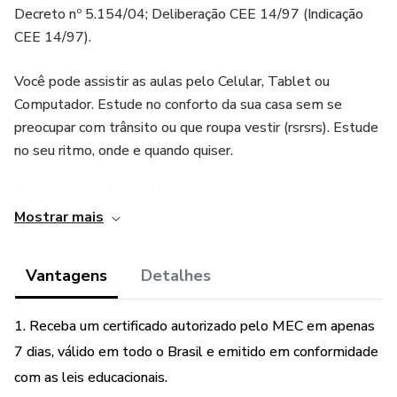
Decreto nº 5.154/04; Deliberação CEE 14/97 (Indicação
CEE 14/97).
Você pode assistir as aulas pelo Celular, Tablet ou
Computador. Estude no conforto da sua casa sem se
preocupar com trânsito ou que roupa vestir (rsrsrs). Estude
no seu ritmo, onde e quando quiser.
O nosso curso é bem fácil e simples de acessar, mesmo
Mostrar mais
que você nunca tenha feito um curso online. Essa é a
chance de você testar o Curso Online. Fácil como ver um
vídeo no YouTube.
Vantagens
Detalhes
Infelizmente esta oportunidade é única e por tempo
1. Receba um certificado autorizado pelo MEC em apenas
limitado. Nosso portal tem um número limitado de vagas.
7 dias, válido em todo o Brasil e emitido em conformidade
QUALIDADE 100% GARANTIDA !
com as leis educacionais.