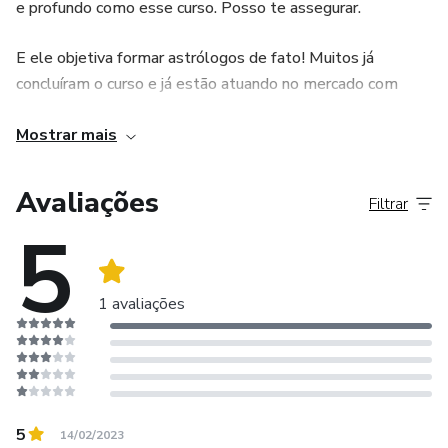
e profundo como esse curso. Posso te assegurar.
E ele objetiva formar astrólogos de fato! Muitos já
concluíram o curso e já estão atuando no mercado com
sucesso.
Mostrar mais
Se você quer estudar a sério, esse é o caminho!
Avaliações
Filtrar
Convido você a assistir um vídeo que publiquei no nosso
5
Canal do YouTube onde falo com mais detalhes sobre o
curso:
1 avaliações
https://www.youtube.com/watch?v=thceXwN3IQw
Ou visite o nosso site (http://ciadosastros.com.br) e ver por
onde prefere começar a estudar: se do básico (para quem
não conhece nada ou ainda não domina os fundamentos da
5
14/02/2023
astrologia) ou de algum módulo mais avançado.