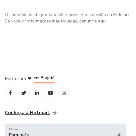
O conteúdo deste produto não representa a opinião da Hotmart.
Se você vir informações inadequadas,
denuncie aqui
em Amsterdam
em Madrid
em Bogotá
Feito com
❤
em Belo Horizonte
na Cidade do México
Conheça a Hotmart
Idioma
Português