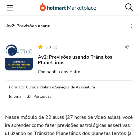
Ir
Ir
Ir
para
para
para
o
o
o
conteúdo
pagamento
rodapé
Av2: Previsões usando Trânsitos Planetários
principal
5.0
(
1
)
Av2: Previsões usando Trânsitos
Planetários
Companhia dos Astros
Formato
:
Cursos Online e Serviços de Assinatura
Idioma
:
Português
Nesse módulo de 22 aulas (27 horas de vídeo aulas), você
irá aprender como fazer previsões astrológicas assertivas
utilizando os Trânsitos Planetários dos planetas lentos (a