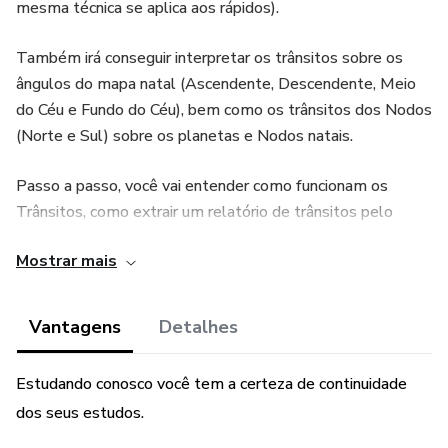
mesma técnica se aplica aos rápidos).
Também irá conseguir interpretar os trânsitos sobre os
ângulos do mapa natal (Ascendente, Descendente, Meio
do Céu e Fundo do Céu), bem como os trânsitos dos Nodos
(Norte e Sul) sobre os planetas e Nodos natais.
Passo a passo, você vai entender como funcionam os
Trânsitos, como extrair um relatório de trânsitos pelo
Solar Fire, e como interpretar tudo isso, de maneira fácil,
Mostrar mais
lógica e coerente, tanto para você como para qualquer
cliente que você vier a atender.
Vantagens
Detalhes
E ainda poderá baixar uma apostila de 65 páginas com o
resumo de todo o conteúdo para consulta futura!
Estudando conosco você tem a certeza de continuidade
dos seus estudos.