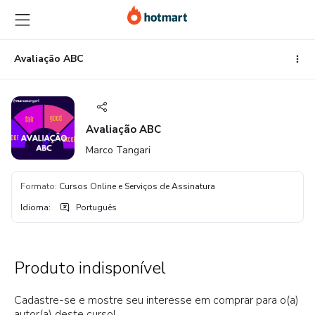
Ir
Ir
Ir
para
para
para
o
o
o
conteúdo
pagamento
rodapé
Avaliação ABC
principal
Avaliação ABC
Marco Tangari
Formato
:
Cursos Online e Serviços de Assinatura
Idioma
:
Português
Produto indisponível
Cadastre-se e mostre seu interesse em comprar para o(a)
autor(a) deste curso!