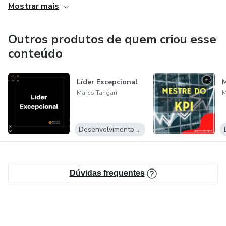
Mostrar mais
Deixo aqui o meu convite para você entender esta
revolução digital que está mudando a forma que vivemos,
Outros produtos de quem criou esse
lideramos, trabalhamos e principalmente a forma que
conteúdo
empreendemos.
Líder Excepcional
M
Te vejo no topo!
Marco Tangari
M
Grande abraço!
Desenvolvimento Pessoal
Marco Tângari
Dúvidas frequentes