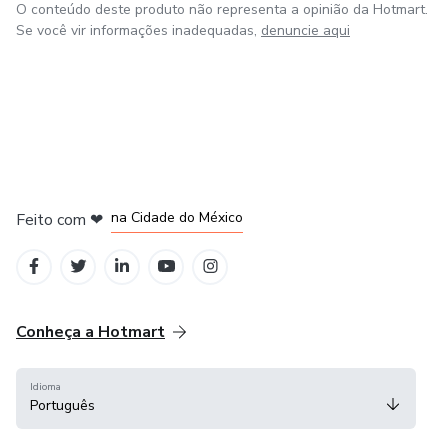
O conteúdo deste produto não representa a opinião da Hotmart.
Se você vir informações inadequadas,
denuncie aqui
em Bogotá
em Amsterdam
em Madrid
na Cidade do México
Feito com
❤
em Belo Horizonte
Conheça a Hotmart
Idioma
Português